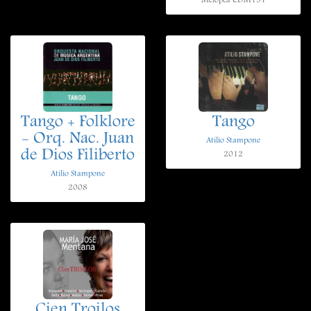
Melopea CDM151
Tango + Folklore
Tango
- Orq. Nac. Juan
Atilio Stampone
de Dios Filiberto
2012
Atilio Stampone
2008
Cien Troilos