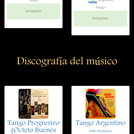
Argentina
Tango
Tango
Integrante
Integrante
Discografía del músico
Tango Progresivo
Tango Argentino
(Octeto Buenos
Atilio Stampone