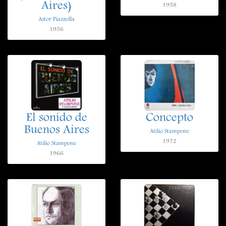
Aires)
1958
Astor Piazzolla
1956
El sonido de
Concepto
Buenos Aires
Atilio Stampone
1972
Atilio Stampone
1966