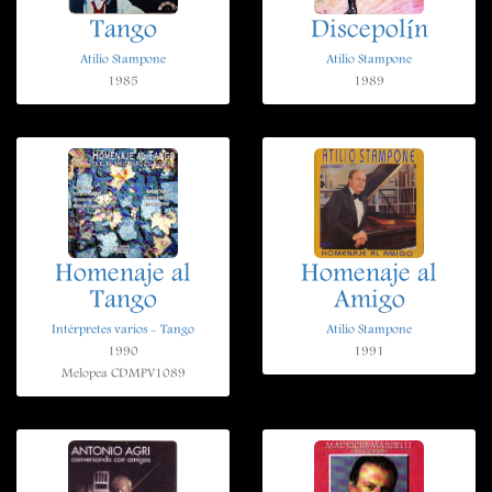
Tango
Discepolín
Atilio Stampone
Atilio Stampone
1985
1989
Homenaje al
Homenaje al
Tango
Amigo
Intérpretes varios - Tango
Atilio Stampone
1990
1991
Melopea CDMPV1089