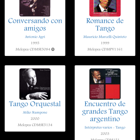
Conversando con
Romance de
amigos
Tango
Antonio Agri
Mauricio Marcelli Quinteto
1995
1999
Melopea CDMSE5084
Melopea CDMPV1161
Tango Orquestal
Encuentro de
grandes Tango
Atilio Stampone
argentino
2000
Melopea CDMSE5134
Intérpretes varios - Tango
2003