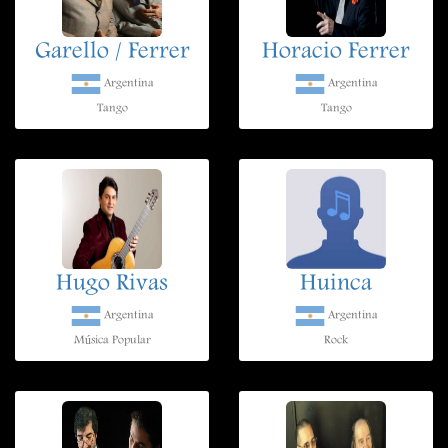
Garello / Ferrer
Horacio Ferrer
Argentina
Argentina
Tango
Tango
Hugo Rivas
Huinca
Argentina
Argentina
Música Popular
Rock