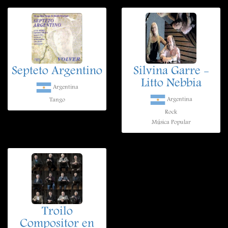
Septeto Argentino
Silvina Garre -
Litto Nebbia
Argentina
Argentina
Tango
Rock
Música Popular
Troilo
Compositor en