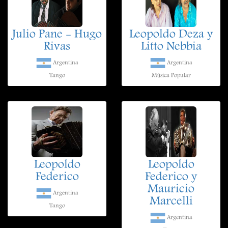
Julio Pane - Hugo
Leopoldo Deza y
Rivas
Litto Nebbia
Argentina
Argentina
Tango
Música Popular
Leopoldo
Leopoldo
Federico
Federico y
Mauricio
Argentina
Marcelli
Tango
Argentina