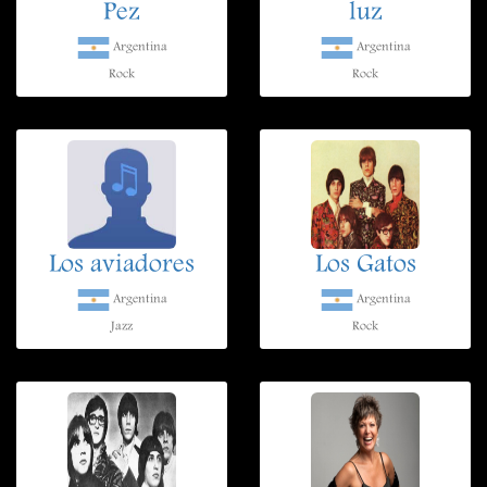
Pez
luz
Argentina
Argentina
Rock
Rock
Los aviadores
Los Gatos
Argentina
Argentina
Jazz
Rock