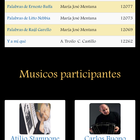
Palabras de Ernesto Baffa
María José Mentana
12077
Palabras de Litto Nebbia
María José Mentana
12073
Palabras de Raúl Garello
María José Mentana
12069
Y a mí qué
A. Troilo  C. Castillo
12262
Musicos participantes
Atilio Stampone
Carlos Buono