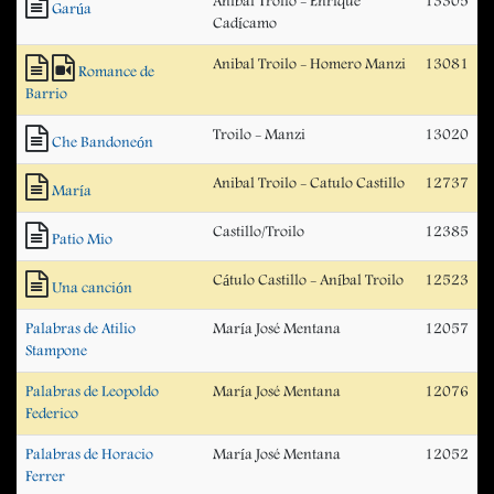
Anibal Troilo - Enrique
13305
Garúa
Cadícamo
Anibal Troilo - Homero Manzi
13081
Romance de
Barrio
Troilo - Manzi
13020
Che Bandoneón
Anibal Troilo - Catulo Castillo
12737
María
Castillo/Troilo
12385
Patio Mio
Cátulo Castillo - Aníbal Troilo
12523
Una canción
Palabras de Atilio
María José Mentana
12057
Stampone
Palabras de Leopoldo
María José Mentana
12076
Federico
Palabras de Horacio
María José Mentana
12052
Ferrer