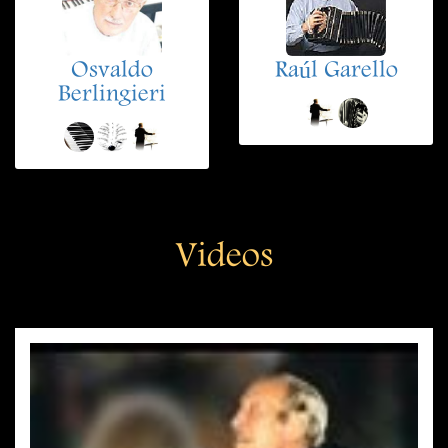
Osvaldo
Raúl Garello
Berlingieri
Videos