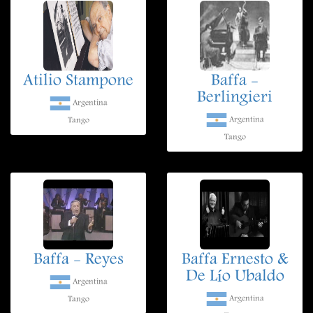
Atilio Stampone
Baffa -
Berlingieri
Argentina
Argentina
Tango
Tango
Baffa - Reyes
Baffa Ernesto &
De Lío Ubaldo
Argentina
Argentina
Tango