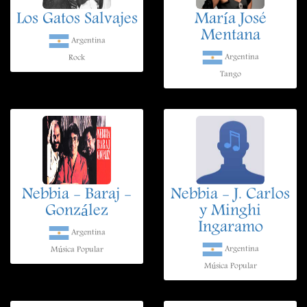
Los Gatos Salvajes
María José
Mentana
Argentina
Argentina
Rock
Tango
Nebbia - Baraj -
Nebbia - J. Carlos
González
y Minghi
Ingaramo
Argentina
Argentina
Música Popular
Música Popular