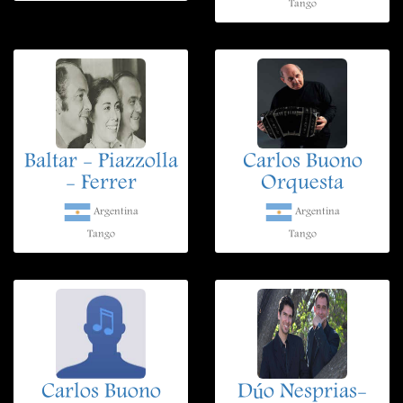
Tango
Baltar - Piazzolla
Carlos Buono
- Ferrer
Orquesta
Argentina
Argentina
Tango
Tango
Carlos Buono
Dúo Nesprias-