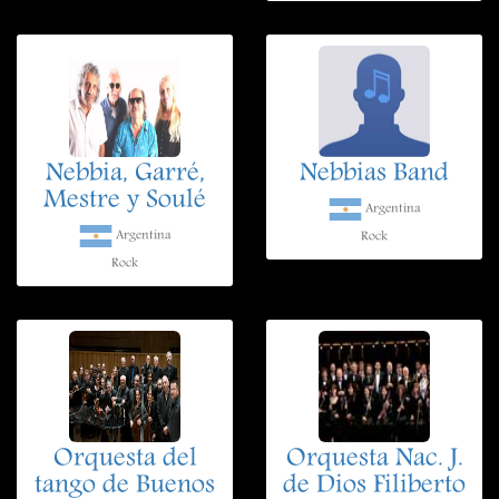
Nebbia, Garré,
Nebbias Band
Mestre y Soulé
Argentina
Argentina
Rock
Rock
Orquesta del
Orquesta Nac. J.
tango de Buenos
de Dios Filiberto