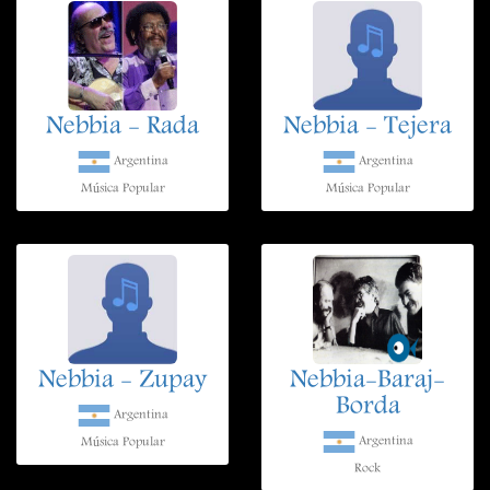
Nebbia - Rada
Nebbia - Tejera
Argentina
Argentina
Música Popular
Música Popular
Nebbia - Zupay
Nebbia-Baraj-
Borda
Argentina
Argentina
Música Popular
Rock