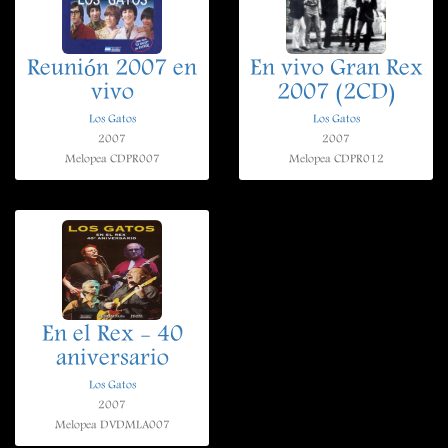
Reunión 2007 en
En vivo Gran Rex
vivo
2007 (2CD)
Los Gatos
Los Gatos
2007
2007
Melopea CDPR007
Melopea CDPR012
En el Rex - 40
aniversario
Los Gatos
2007
Melopea DVDMLA007