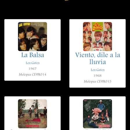
La Balsa
Viento, dile a la
lluvia
Los Gatos
1967
Los Gatos
Melopea CDPR014
1968
Melopea CDPR015