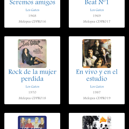
Seremos amigos
Beat Nº1
Los Gatos
Los Gatos
1968
1969
Melopea CDPR016
Melopea CDPR017
Rock de la mujer
En vivo y en el
perdida
estudio
Los Gatos
Los Gatos
1970
1987
Melopea CDPR018
Melopea CDPR019