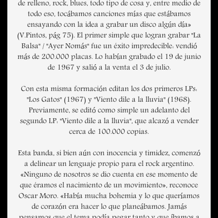
de relleno, rock, blues, todo tipo de cosa y, entre medio de
todo eso, tocábamos canciones mías que estábamos
ensayando con la idea a grabar un disco algún día»
(V.Pintos, pág 75). El primer simple que logran grabar "La
Balsa" / "Ayer Nomás" fue un éxito impredecible: vendió
más de 200.000 placas. Lo habían grabado el 19 de junio
de 1967 y salió a la venta el 3 de julio.
Con esta misma formación editan los dos primeros LPs:
"Los Gatos" (1967) y "Viento dile a la lluvia" (1968).
Previamente, se editó como simple un adelanto del
segundo LP: "Viento dile a la lluvia", que alcazó a vender
cerca de 100.000 copias.
Esta banda, si bien aún con inocencia y timidez, comenzó
a delinear un lenguaje propio para el rock argentino.
«Ninguno de nosotros se dio cuenta en ese momento de
que éramos el nacimiento de un movimiento», reconoce
Oscar Moro. «Había mucha bohemia y lo que queríamos
de corazón era hacer lo que planeábamos. Jamás
pensamos que el tema podía pegar tanto y que íbamos a