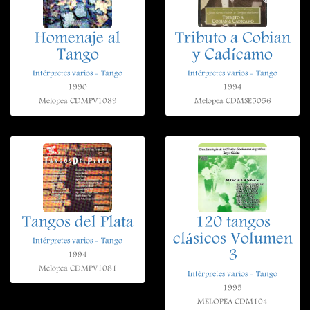
Homenaje al
Tributo a Cobian
Tango
y Cadícamo
Intérpretes varios - Tango
Intérpretes varios - Tango
1990
1994
Melopea CDMPV1089
Melopea CDMSE5056
Tangos del Plata
120 tangos
clásicos Volumen
Intérpretes varios - Tango
3
1994
Melopea CDMPV1081
Intérpretes varios - Tango
1995
MELOPEA CDM104