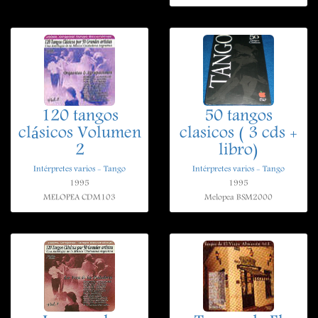
120 tangos
50 tangos
clásicos Volumen
clasicos ( 3 cds +
2
libro)
Intérpretes varios - Tango
Intérpretes varios - Tango
1995
1995
MELOPEA CDM103
Melopea BSM2000