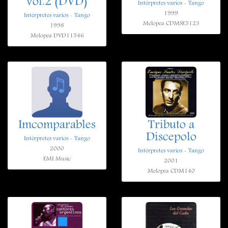
vol.2 (DVD)
Intérpretes varios - Tango
1999
Intérpretes varios - Tango
Melopea CDMSE5123
1998
Melopea DVD11546
Imcomparables
Tributo a
Discepolo
Intérpretes varios - Tango
2000
Intérpretes varios - Tango
EMI Music
2001
Melopea CDM140