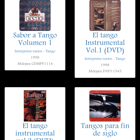
Sabor a Tango
El tango
Volumen 1
Instrumental
Vol.1 (DVD)
Intérpretes varios - Tango
1998
Intérpretes varios - Tango
Melopea CDMPV1114
1998
Melopea DVD11545
El tango
Tangos para fin
instrumental
de siglo