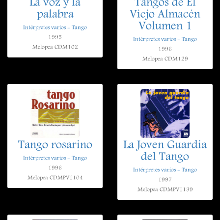
La voz y la
Tangos de El
palabra
Viejo Almacén
Volumen 1
Intérpretes varios - Tango
1995
Intérpretes varios - Tango
Melopea CDM102
1996
Melopea CDM129
Tango rosarino
La Joven Guardia
del Tango
Intérpretes varios - Tango
1996
Intérpretes varios - Tango
Melopea CDMPV1104
1997
Melopea CDMPV1139