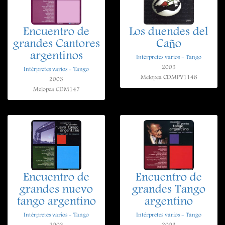
Encuentro de
Los duendes del
grandes Cantores
Caño
argentinos
Intérpretes varios - Tango
2003
Intérpretes varios - Tango
Melopea CDMPV1148
2003
Melopea CDM147
Encuentro de
Encuentro de
grandes nuevo
grandes Tango
tango argentino
argentino
Intérpretes varios - Tango
Intérpretes varios - Tango