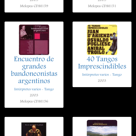
2003
2003
Melopea CDM159
Melopea CDM151
Encuentro de
40 Tangos
grandes
Imprescindibles
bandoneonistas
Intérpretes varios - Tango
argentinos
2003
Intérpretes varios - Tango
2003
Melopea CDM156