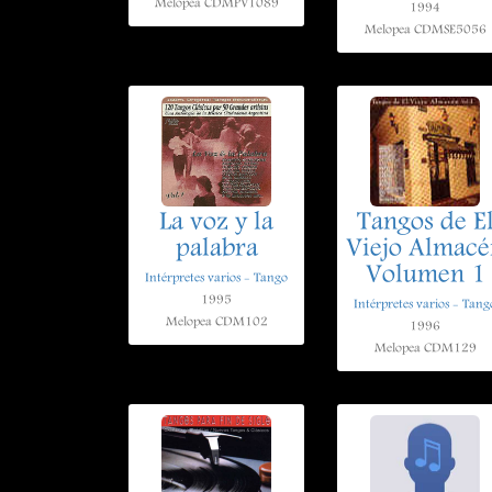
Melopea CDMPV1089
1994
Melopea CDMSE5056
La voz y la
Tangos de E
palabra
Viejo Almacé
Volumen 1
Intérpretes varios - Tango
1995
Intérpretes varios - Tang
Melopea CDM102
1996
Melopea CDM129