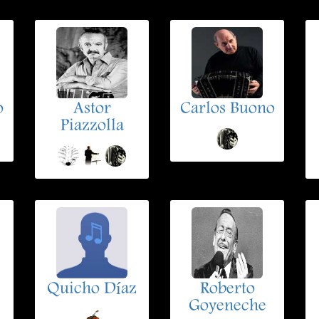
o
Astor
Carlos Buono
Piazzolla
z
Quicho Díaz
Roberto
Goyeneche