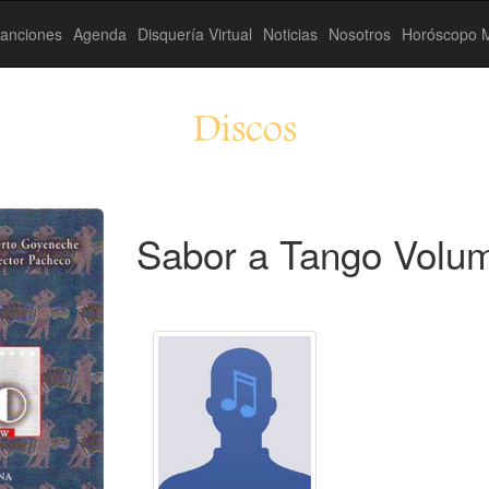
anciones
Agenda
Disquería Virtual
Noticias
Nosotros
Horóscopo M
Discos
Sabor a Tango Volum