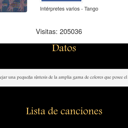
Intérpretes varios - Tango
Visitas: 205036
Datos
ejar una pequeña síntesis de la amplia gama de colores que posee el t
Lista de canciones