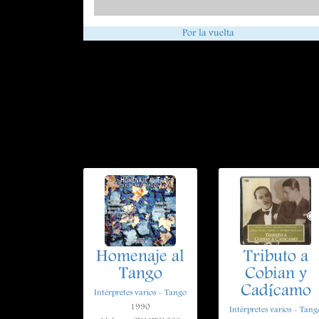
Por la vuelta
Homenaje al
Tributo a
Tango
Cobian y
Cadícamo
Intérpretes varios - Tango
1990
Intérpretes varios - Tang