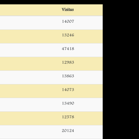
Visitas
14007
13246
47418
12983
13863
14073
13490
12578
20124