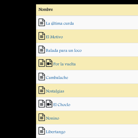
Nombre
La última curda
El Motivo
Balada para un loco
Por la vuelta
Cambalache
Nostalgias
El Choclo
Nonino
Libertango