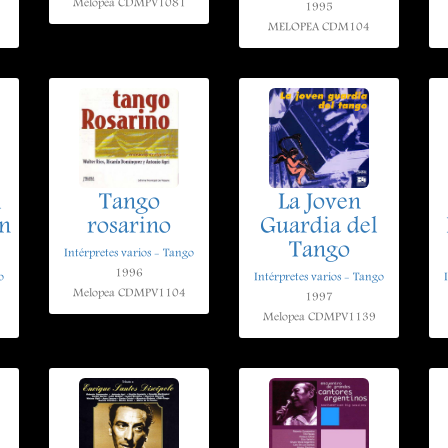
Melopea CDMPV1081
1995
MELOPEA CDM104
l
Tango
La Joven
n
rosarino
Guardia del
Tango
Intérpretes varios - Tango
1996
o
Intérpretes varios - Tango
Melopea CDMPV1104
1997
Melopea CDMPV1139