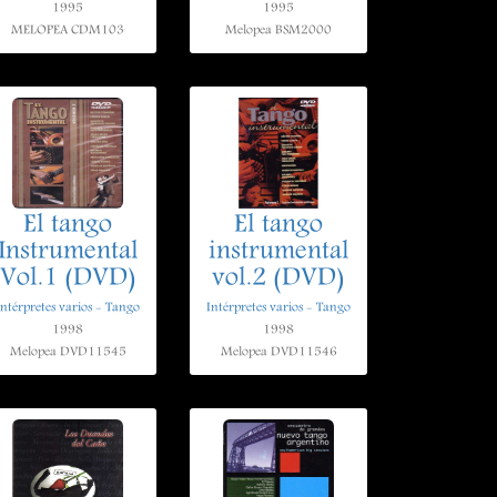
1995
1995
MELOPEA CDM103
Melopea BSM2000
El tango
El tango
Instrumental
instrumental
Vol.1 (DVD)
vol.2 (DVD)
Intérpretes varios - Tango
Intérpretes varios - Tango
1998
1998
Melopea DVD11545
Melopea DVD11546