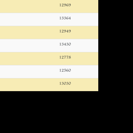
12969
13364
12949
13430
12778
12560
13030