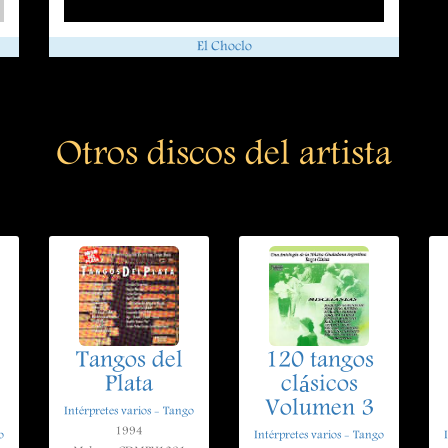
El Choclo
Otros discos del artista
Tangos del
120 tangos
Plata
clásicos
Volumen 3
Intérpretes varios - Tango
1994
o
Intérpretes varios - Tango