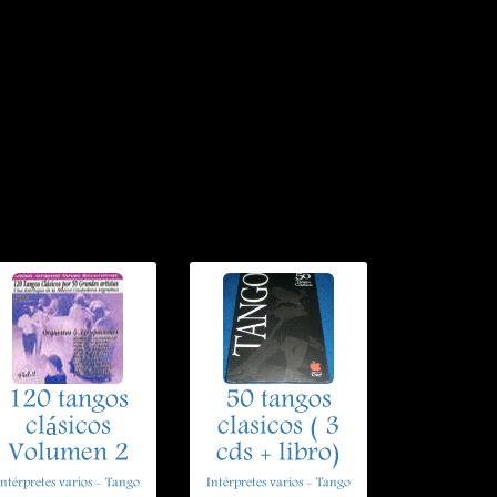
120 tangos
50 tangos
clásicos
clasicos ( 3
Volumen 2
cds + libro)
Intérpretes varios - Tango
Intérpretes varios - Tango