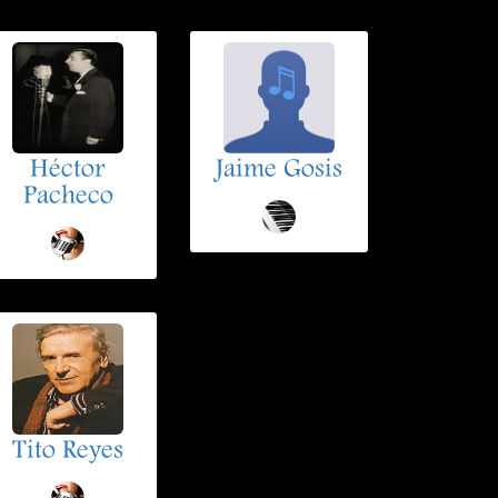
Héctor
Jaime Gosis
Pacheco
Tito Reyes