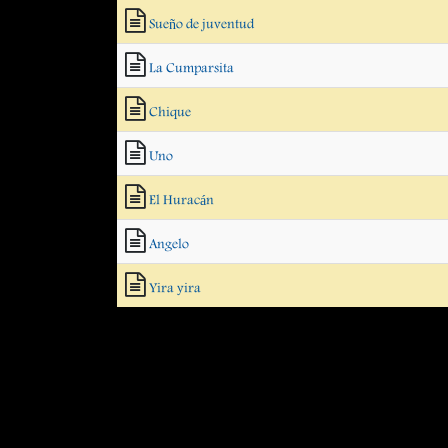
Sueño de juventud
La Cumparsita
Chique
Uno
El Huracán
Angelo
Yira yira