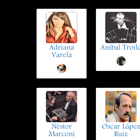
Adriana
Anibal Troil
Varela
Néstor
Oscar Lópe
Marconi
Ruiz