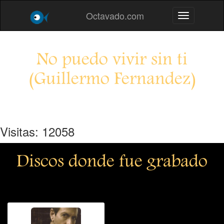
Octavado.com
Toggle navig
No puedo vivir sin ti
(Guillermo Fernandez)
Visitas: 12058
Discos donde fue grabado