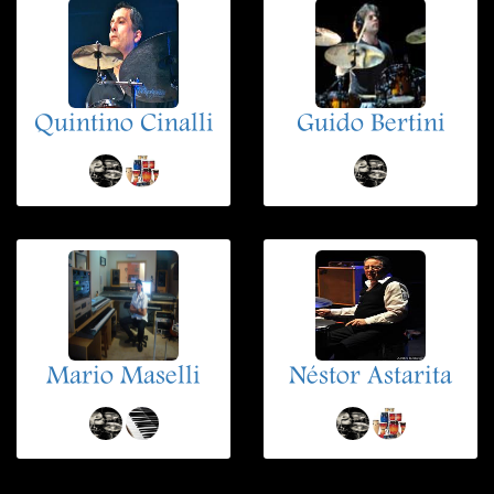
Quintino Cinalli
Guido Bertini
Mario Maselli
Néstor Astarita