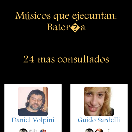
Músicos que ejecuntan:
Bater�a
24 mas consultados
Daniel Volpini
Guido Sardelli