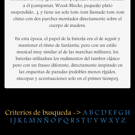
a él (campanas, Wood-Blocks, pequeño plato
suspendido,...), y tiene un solo tom-tom llamado tom-tom
chino con dos parches montados directamente sobre el
cuerpo de madera.
En esta época, el papel de la batería era el de seguir y
mantener el ritmo de fanfarria, pero con un estilo
musical muy similar al de las marchas militares, los
baterías utilizaban los rudimentos del tambor clásico
pero con un fraseo diferente, directamente inspirado en
las orquestas de paradas (redobles menos rígidos,
sincopas y acentuaciones solo en el primer tiempo).
Criterios de busqueda ->
A
B
C
D
E
F
G
H
I
J
K
L
M
N
Ñ
O
P
Q
R
S
T
U
V
W
X
Y
Z