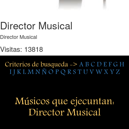
Director Musical
Director Musical
Visitas: 13818
Criterios de busqueda ->
A
B
C
D
E
F
G
H
I
J
K
L
M
N
Ñ
O
P
Q
R
S
T
U
V
W
X
Y
Z
Músicos que ejecuntan:
Director Musical