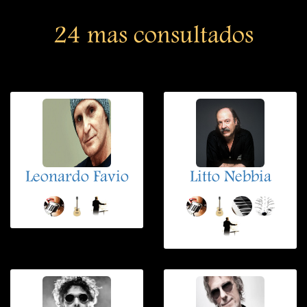
24 mas consultados
Leonardo Favio
Litto Nebbia