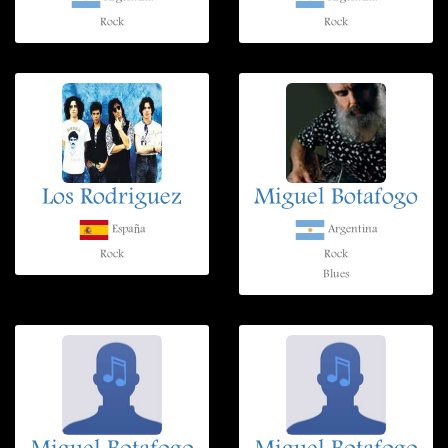
Rock
Rock
Los Rodriguez
Miguel Botafogo
España
Argentina
Rock
Rock
Blues