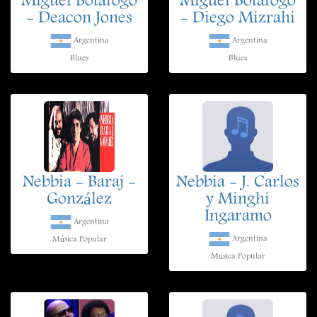
Miguel Botafogo
Miguel Botafogo
- Deacon Jones
- Diego Mizrahi
Argentina
Argentina
Blues
Blues
Nebbia - Baraj -
Nebbia - J. Carlos
González
y Minghi
Ingaramo
Argentina
Argentina
Música Popular
Música Popular