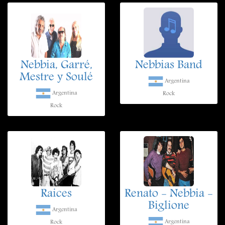
Nebbia, Garré,
Nebbias Band
Mestre y Soulé
Argentina
Argentina
Rock
Rock
Raices
Renato - Nebbia -
Biglione
Argentina
Argentina
Rock