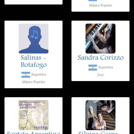
Música Popular
Salinas -
Sandra Corizzo
Botafogo
Argentina
Argentina
Jazz
Música Popular