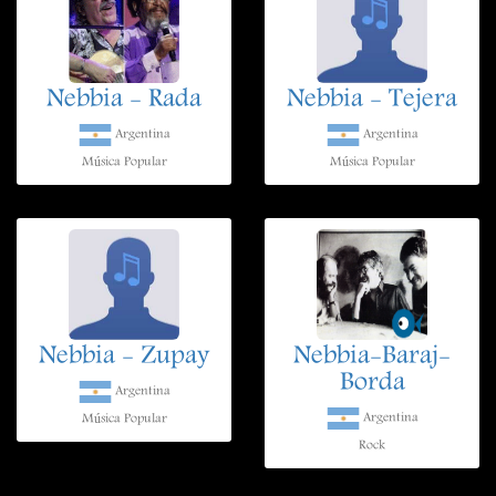
Nebbia - Rada
Nebbia - Tejera
Argentina
Argentina
Música Popular
Música Popular
Nebbia - Zupay
Nebbia-Baraj-
Borda
Argentina
Argentina
Música Popular
Rock