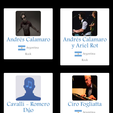
Andrés Calamaro
Andrés Calamaro
y Ariel Rot
Argentina
Argentina
Rock
Rock
Cavalli - Romero
Ciro Fogliatta
Dúo
Argentina