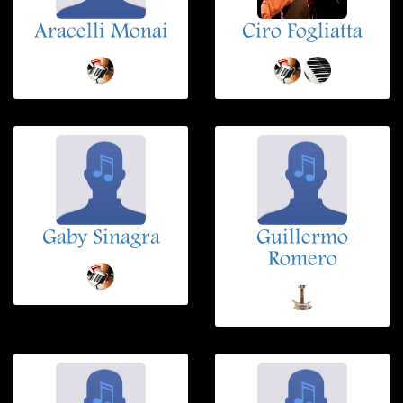
Aracelli Monai
Ciro Fogliatta
Gaby Sinagra
Guillermo
Romero