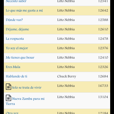
Necesito saber
Litto Nebbia
12541
Lo que más me gusta a mí
Litto Nebbia
12642
Dónde vas?
Litto Nebbia
12588
Déjame, déjame
Litto Nebbia
12610
La respuesta
Litto Nebbia
12478
Yo soy el mejor
Litto Nebbia
12376
Me tienes que besar
Litto Nebbia
12410
Eres Mala
Litto Nebbia
12326
Hablando de ti
Chuck Berry
12684
Litto Nebbia
16733
Solo se trata de vivir
Litto Nebbia
13104
Nueva Zamba para mi
Tierra
Otra vez
Litto Nebbia
12184