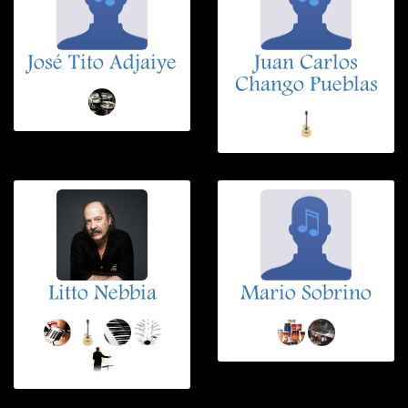
José Tito Adjaiye
Juan Carlos
Chango Pueblas
Litto Nebbia
Mario Sobrino