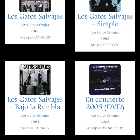
Los Gatos Salvajes
Los Gatos Salvajes
- Simple
Los Gatos Salvajes
1965
Los Gatos Salvajes
Melopea CDPR005
1965
Music Hall 30370
Los Gatos Salvajes
En concierto
- Bajo la Rambla
2005 (DVD)
Los Gatos Salvajes
Los Gatos Salvajes
1994
2005
Melopea CDM087
Melopea DVDMLA002