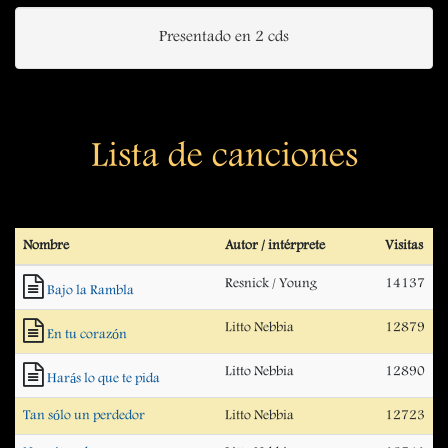
Presentado en 2 cds
Lista de canciones
Nombre
Autor / intérprete
Visitas
Resnick / Young
14137
Bajo la Rambla
Litto Nebbia
12879
En tu corazón
Litto Nebbia
12890
Harás lo que te pida
Tan sólo un perdedor
Litto Nebbia
12723