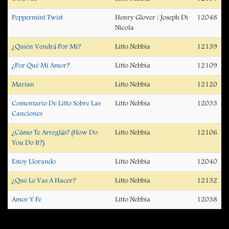
Peppermint Twist
Henry Glover / Joseph Di
12048
Nicola
¿Quién Vendrá Por Mi?
Litto Nebbia
12139
¿Por Qué Mi Amor?
Litto Nebbia
12109
Marian
Litto Nebbia
12120
Comentario De Litto Sobre Las
Litto Nebbia
12033
Canciones
¿Cómo Te Arreglás? (How Do
Litto Nebbia
12106
You Do It?)
Estoy Llorando
Litto Nebbia
12040
¿Qué Le Vas A Hacer?
Litto Nebbia
12132
Amor Y Fe
Litto Nebbia
12038