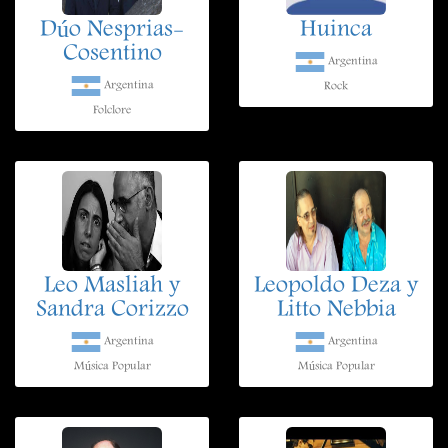
Dúo Nesprias-
Huinca
Cosentino
Argentina
Argentina
Rock
Folclore
Leo Masliah y
Leopoldo Deza y
Sandra Corizzo
Litto Nebbia
Argentina
Argentina
Música Popular
Música Popular