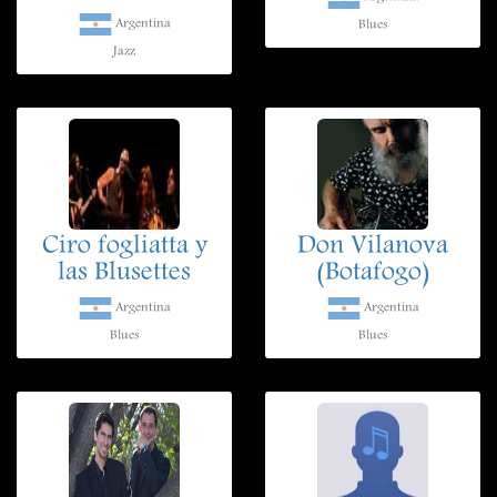
Argentina
Blues
Jazz
Ciro fogliatta y
Don Vilanova
las Blusettes
(Botafogo)
Argentina
Argentina
Blues
Blues