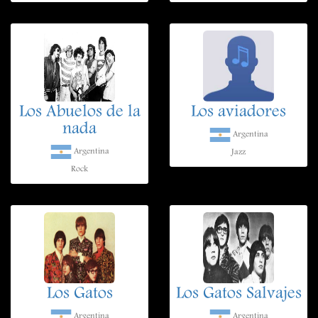
Los Abuelos de la
Los aviadores
nada
Argentina
Argentina
Jazz
Rock
Los Gatos
Los Gatos Salvajes
Argentina
Argentina