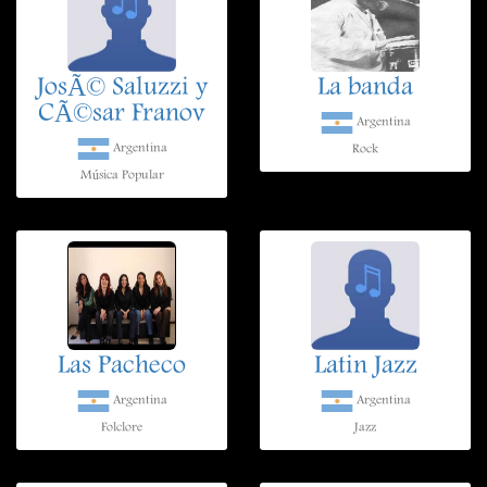
JosÃ© Saluzzi y
La banda
CÃ©sar Franov
Argentina
Argentina
Rock
Música Popular
Las Pacheco
Latin Jazz
Argentina
Argentina
Folclore
Jazz