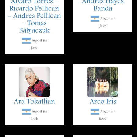
Alvaro Torres -
Andres Hayes
Ricardo Pellican
Banda
- Andres Pellican
Argentina
- Tomas
Jazz
Babjaczuk
Argentina
Jazz
Ara Tokatlian
Arco Iris
Argentina
Argentina
Rock
Rock