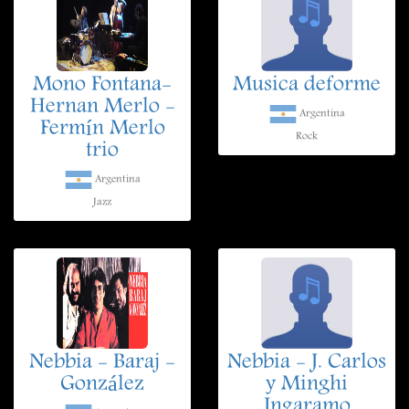
Mono Fontana-
Musica deforme
Hernan Merlo -
Argentina
Fermín Merlo
Rock
trio
Argentina
Jazz
Nebbia - Baraj -
Nebbia - J. Carlos
González
y Minghi
Ingaramo