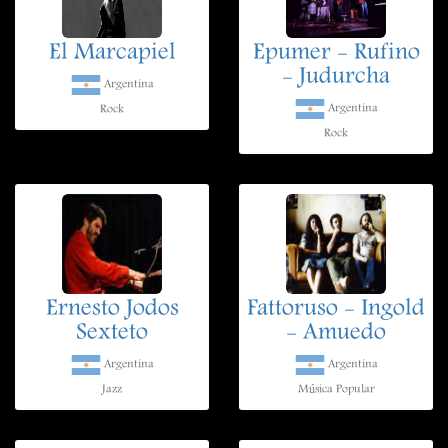
El Marcapiel
Epumer - Rufino
- Judurcha
Argentina
Argentina
Rock
Rock
Ernesto Jodos
Fattoruso - Ingold
Sexteto
- Amuedo
Argentina
Argentina
Jazz
Música Popular