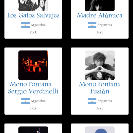
Los Gatos Salvajes
Madre Atómica
Argentina
Argentina
Rock
Jazz
Mono Fontana -
Mono Fontana
Sergio Verdinelli
Fusión
Argentina
Argentina
Jazz
Jazz