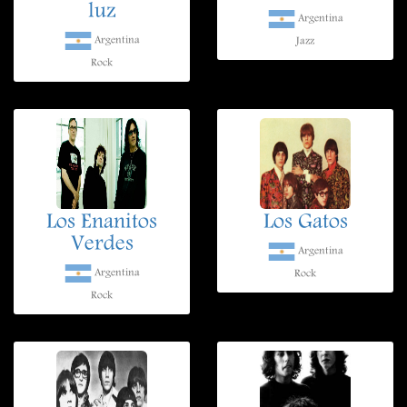
luz
Argentina
Argentina
Jazz
Rock
Los Enanitos
Los Gatos
Verdes
Argentina
Argentina
Rock
Rock