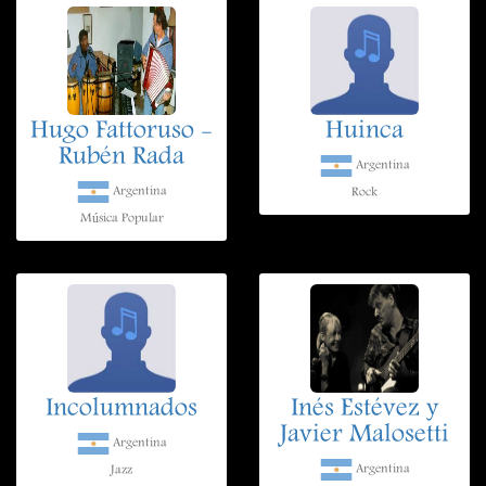
Hugo Fattoruso -
Huinca
Rubén Rada
Argentina
Argentina
Rock
Música Popular
Incolumnados
Inés Estévez y
Javier Malosetti
Argentina
Argentina
Jazz