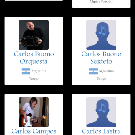
Música Popular
Carlos Buono
Carlos Buono
Orquesta
Sexteto
Argentina
Argentina
Tango
Tango
Carlos Campos
Carlos Lastra