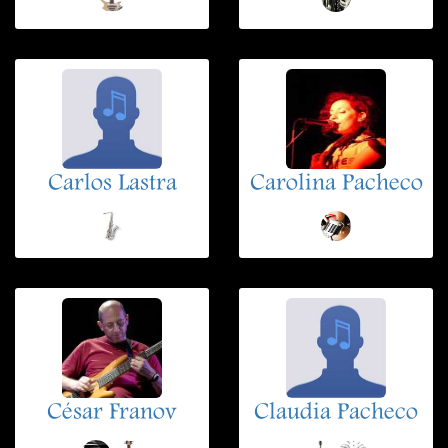
Carlos Lastra
Carolina Pacheco
César Franov
Claudia Pacheco