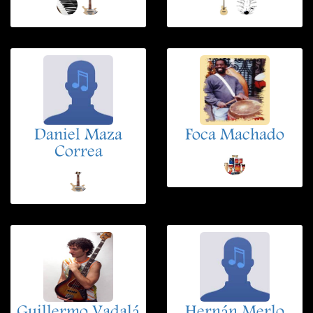
Daniel Maza
Foca Machado
Correa
Guillermo Vadalá
Hernán Merlo