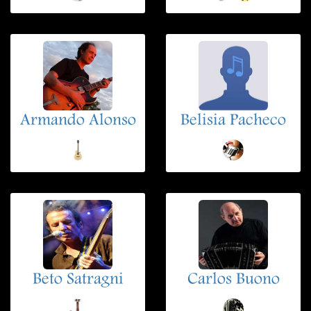
Armando Alonso
Belisia Pacheco
Beto Satragni
Carlos Buono