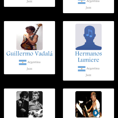
Argentina
Jazz
Jazz
Guillermo Vadalá
Hermanos
Lumiere
Argentina
Argentina
Jazz
Jazz