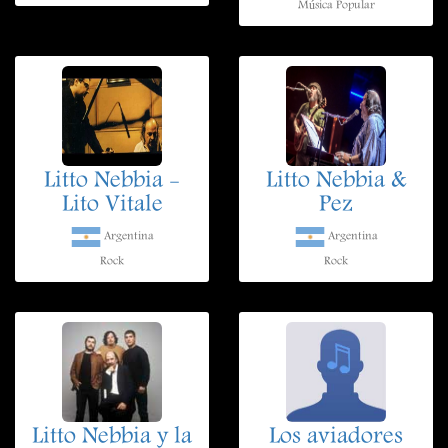
Música Popular
Litto Nebbia -
Litto Nebbia &
Lito Vitale
Pez
Argentina
Argentina
Rock
Rock
Litto Nebbia y la
Los aviadores