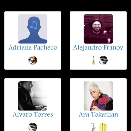
Adriana Pacheco
Alejandro Franov
Alvaro Torres
Ara Tokatlian