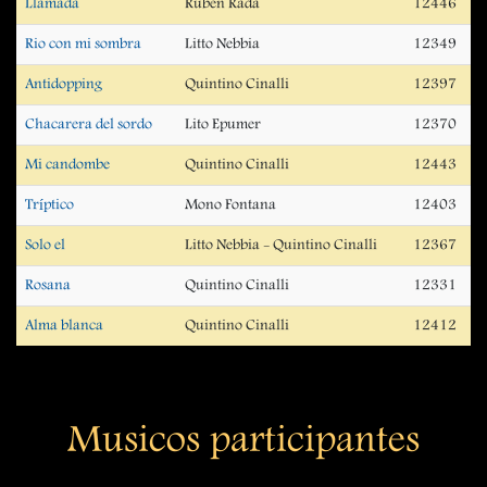
Llamada
Rubén Rada
12446
Rio con mi sombra
Litto Nebbia
12349
Antidopping
Quintino Cinalli
12397
Chacarera del sordo
Lito Epumer
12370
Mi candombe
Quintino Cinalli
12443
Tríptico
Mono Fontana
12403
Solo el
Litto Nebbia - Quintino Cinalli
12367
Rosana
Quintino Cinalli
12331
Alma blanca
Quintino Cinalli
12412
Musicos participantes