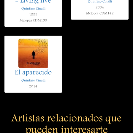
- Living live
Quintino Cinalli
2004
Quintino Cinalli
Melopea CDM142
1999
Melopea CDM135
El aparecido
Quintino Cinalli
2014
Artistas relacionados que
pueden interesarte