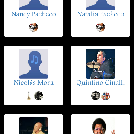
Nancy Pacheco
Natalia Pacheco
Nicolás Mora
Quintino Cinalli