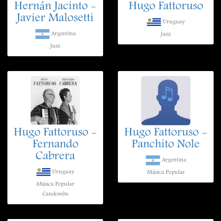
Hernán Jacinto -
Hugo Fattoruso
Javier Malosetti
Uruguay
Argentina
Jazz
Jazz
Hugo Fattoruso -
Hugo Fattoruso -
Fernando
Panchito Nole
Cabrera
Argentina
Uruguay
Música Popular
Música Popular
Candombe