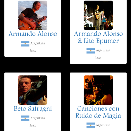
Armando Alonso
Armando Alonso
& Lito Epumer
Argentina
Argentina
Jazz
Jazz
Beto Satragni
Canciones con
Ruido de Magia
Argentina
Argentina
Jazz