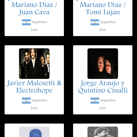
Mariano Diaz /
Mariano Diaz /
Juan Cava
Tomi Lujan
Argentina
Argentina
Jazz
Jazz
Javier Malosetti &
Jorge Araujo y
Electrohope
Quintino Cinalli
Argentina
Argentina
Jazz
Jazz