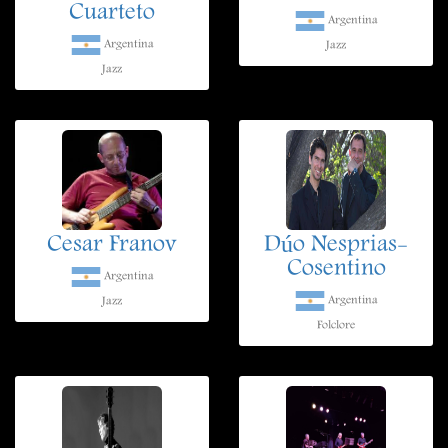
Cuarteto
Argentina
Argentina
Jazz
Jazz
Cesar Franov
Dúo Nesprias-
Cosentino
Argentina
Argentina
Jazz
Folclore