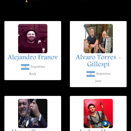
Alejandro Franov
Alvaro Torres -
Gillespi
Argentina
Argentina
Rock
Jazz