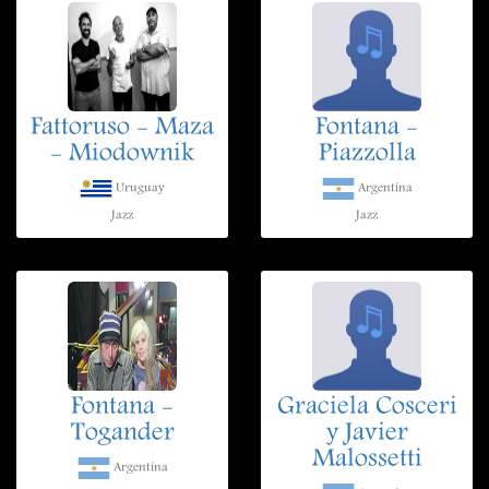
Fattoruso - Maza
Fontana -
- Miodownik
Piazzolla
Uruguay
Argentina
Jazz
Jazz
Fontana -
Graciela Cosceri
Togander
y Javier
Malossetti
Argentina