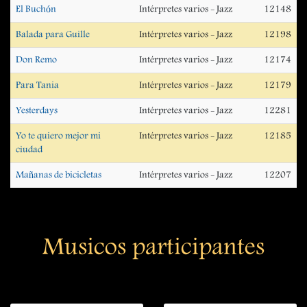
El Buchón
Intérpretes varios - Jazz
12148
Balada para Guille
Intérpretes varios - Jazz
12198
Don Remo
Intérpretes varios - Jazz
12174
Para Tania
Intérpretes varios - Jazz
12179
Yesterdays
Intérpretes varios - Jazz
12281
Yo te quiero mejor mi
Intérpretes varios - Jazz
12185
ciudad
Mañanas de bicicletas
Intérpretes varios - Jazz
12207
Musicos participantes