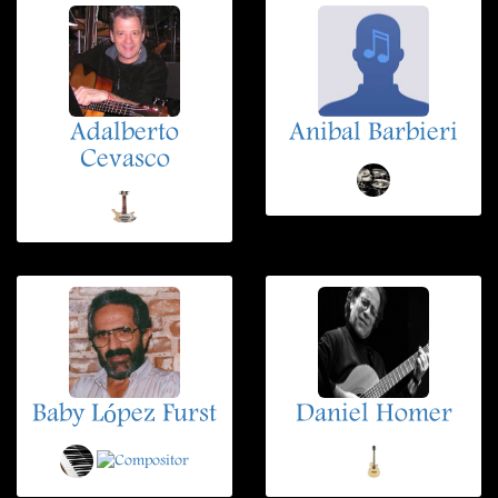
Adalberto
Anibal Barbieri
Cevasco
Baby López Furst
Daniel Homer