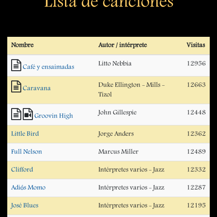
Lista de canciones
Nombre
Autor / intérprete
Visitas
Litto Nebbia
12956
Café y ensaimadas
Duke Ellington - Mills -
12663
Caravana
Tizol
John Gillespie
12448
Groovin High
Little Bird
Jorge Anders
12362
Full Nelson
Marcus Miller
12489
Clifford
Intérpretes varios - Jazz
12332
Adiós Momo
Intérpretes varios - Jazz
12287
José Blues
Intérpretes varios - Jazz
12195