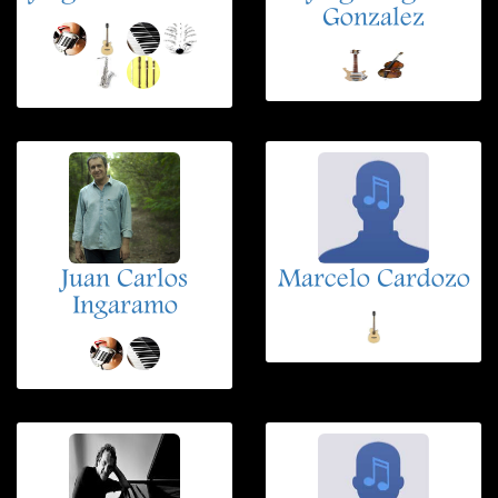
Gonzalez
Juan Carlos
Marcelo Cardozo
Ingaramo