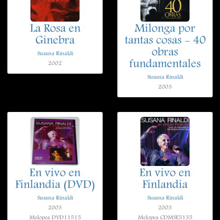
La Rosa en
Milonga por
Ginebra
tantas cosas - 40
obras
Susana Rinaldi
fundamentales
2002
Susana Rinaldi
2003
En vivo en
En vivo en
Finlandia (DVD)
Finlandia
Susana Rinaldi
Susana Rinaldi
2003
2003
Melopea DVD11515
Melopea CDMSE5135