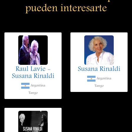
pueden interesarte
Raul Lavie -
Susana Rinaldi
Susana Rinaldi
Argentina
Argentina
Tango
Tango