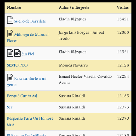
Nombre
Autor / intérprete
Visitas
Eladia Blázquez
13421
Sueño de Barrilete
Jorge Luis Borges - Aníbal
12305
Milonga de Manuel
Troilo
Flores
Eladia Blázquez
12521
Sin Piel
SEXTO PISO
Monica Navarro
12128
Ismael Héctor Varela  Osvaldo
12294
Para cantarle a mi
Avena
gente
Porqué Canto Así
Susana Rinaldi
12135
Ser
Susana Rinaldi
12073
Responso Para Un Hombre
Susana Rinaldi
12070
Gris
El Parque De Artillería
Susana Rinaldi
12185