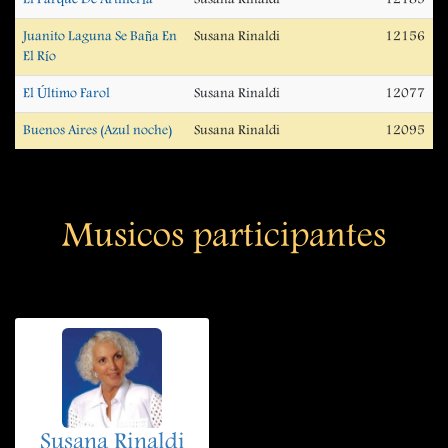
Juanito Laguna Se Baña En
Susana Rinaldi
12156
El Río
El Último Farol
Susana Rinaldi
12077
Buenos Aires (Azul noche)
Susana Rinaldi
12095
Musicos participantes
Susana Rinaldi