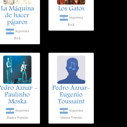
La Máquina
Los Gatos
de hacer
Argentina
pájaros
Rock
Argentina
Rock
Pedro Aznar -
Pedro Aznar-
Paulinho
Eugenio
Moska
Toussaint
Argentina
Argentina
Música Popular
Música Popular