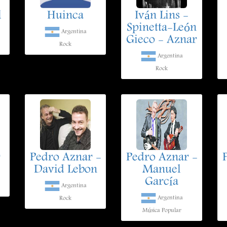
l
Huinca
Iván Lins -
Spinetta-León
Argentina
Gieco - Aznar
Rock
Argentina
Rock
r
Pedro Aznar -
Pedro Aznar -
David Lebon
Manuel
García
Argentina
Argentina
Rock
Música Popular