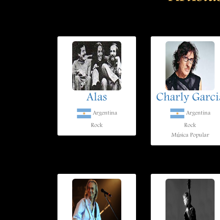
Alas
Charly Garci
Argentina
Argentina
Rock
Rock
Música Popular