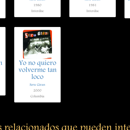
1980
1981
Interdisc
Interdisc
n
Yo no quiero
volverme tan
loco
Seru Giran
2000
Columbia
s relacionados que pueden int