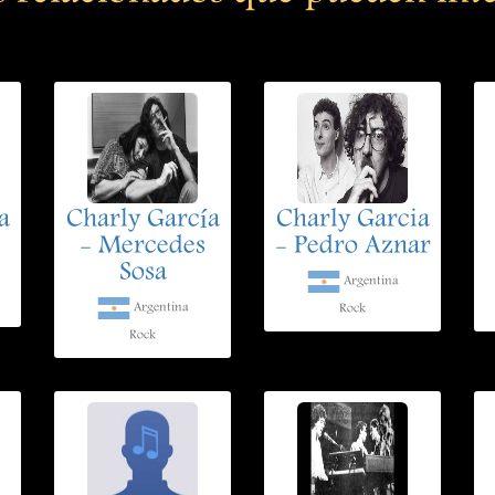
a
Charly García
Charly Garcia
- Mercedes
- Pedro Aznar
Sosa
Argentina
Argentina
Rock
Rock