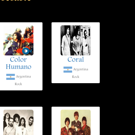
Color
Coral
Humano
Argentina
Argentina
Rock
Rock