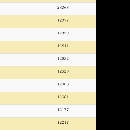
28068
12977
12959
12811
12532
12525
12306
12301
12177
12217