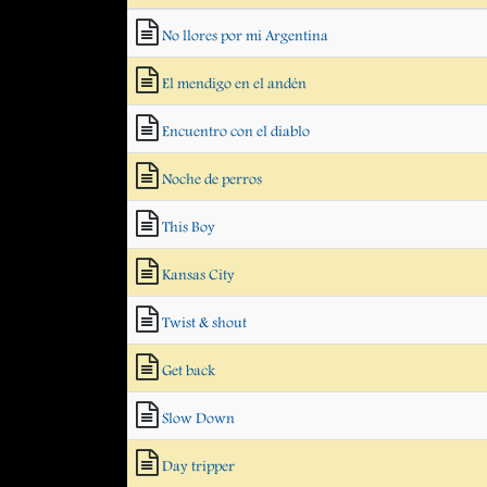
No llores por mi Argentina
El mendigo en el andén
Encuentro con el diablo
Noche de perros
This Boy
Kansas City
Twist & shout
Get back
Slow Down
Day tripper