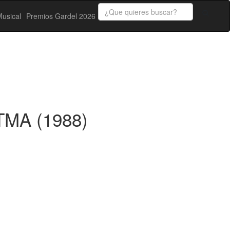
usical
Premios Gardel 2026
 TMA (1988)