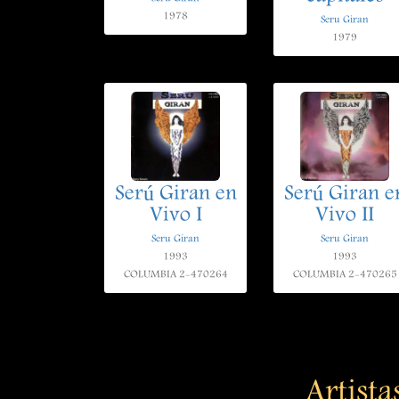
1978
Seru Giran
1979
Serú Giran en
Serú Giran e
Vivo I
Vivo II
Seru Giran
Seru Giran
1993
1993
COLUMBIA 2-470264
COLUMBIA 2-470265
Artista