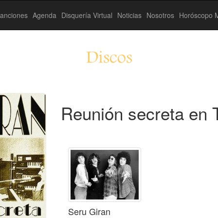
anciones
Agenda
Disquería Virtual
Noticias
Nosotros
Horóscopo M
Discos
Reunión secreta en
Seru Giran