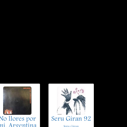
No llores por
Seru Giran 92
mi, Argentina
Seru Giran