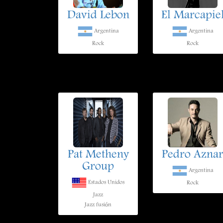
David Lebon
El Marcapie
Argentina
Argentina
Rock
Rock
Pat Metheny
Pedro Azna
Group
Argentina
Estados Unidos
Rock
Jazz
Jazz fusión