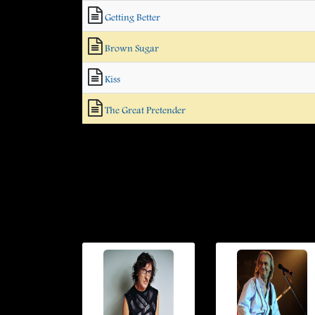
Getting Better
Brown Sugar
Kiss
The Great Pretender