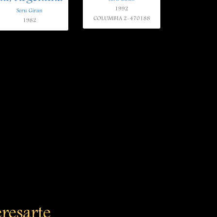
1992
Seru Giran
COLUMBIA 2-470188
1982
eresarte