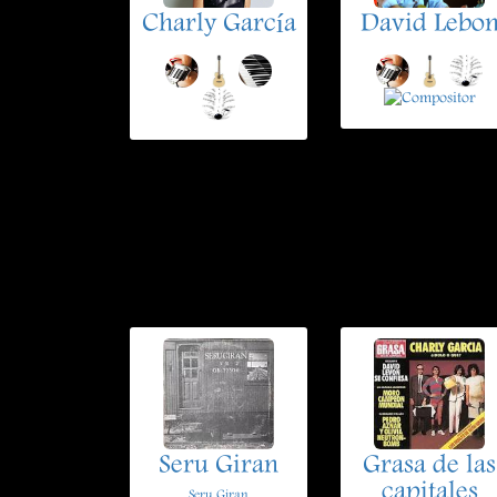
Charly García
David Lebo
Seru Giran
Grasa de las
capitales
Seru Giran