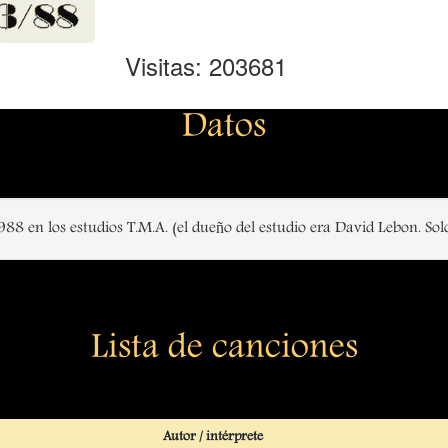
Visitas: 203681
Datos
988 en los estudios T.M.A. (el dueño del estudio era David Lebon. So
Lista de canciones
Autor / intérprete