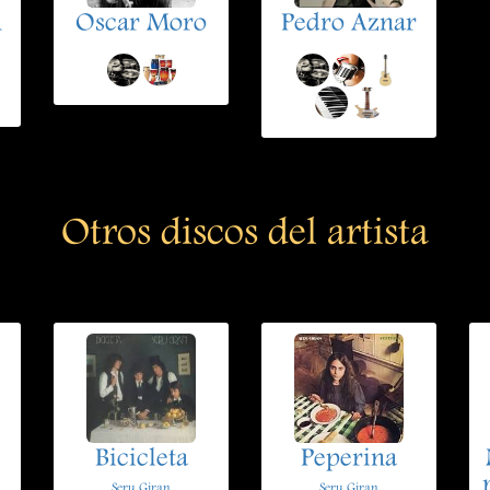
n
Oscar Moro
Pedro Aznar
Otros discos del artista
Bicicleta
Peperina
Seru Giran
Seru Giran