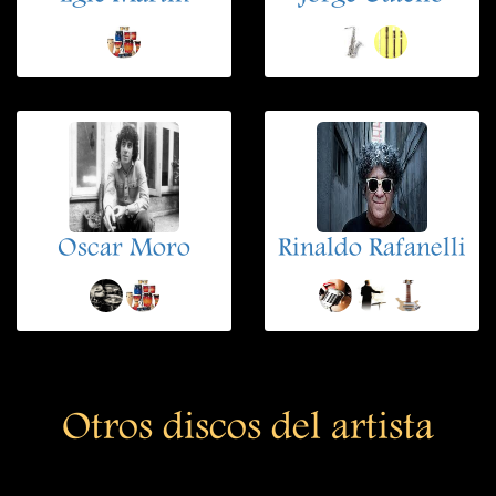
Oscar Moro
Rinaldo Rafanelli
Otros discos del artista