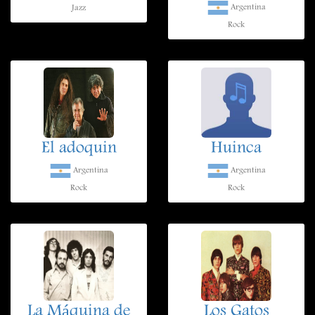
Argentina
Jazz
Rock
El adoquin
Huinca
Argentina
Argentina
Rock
Rock
La Máquina de
Los Gatos