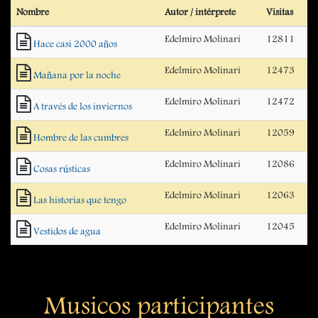
Nombre
Autor / intérprete
Visitas
Edelmiro Molinari
12811
Hace casi 2000 años
Edelmiro Molinari
12473
Mañana por la noche
Edelmiro Molinari
12472
A través de los inviernos
Edelmiro Molinari
12059
Hombre de las cumbres
Edelmiro Molinari
12086
Cosas rústicas
Edelmiro Molinari
12063
Las historias que tengo
Edelmiro Molinari
12045
Vestidos de agua
Musicos participantes