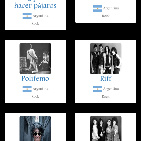
hacer pájaros
Argentina
Argentina
Rock
Rock
Polifemo
Riff
Argentina
Argentina
Rock
Rock