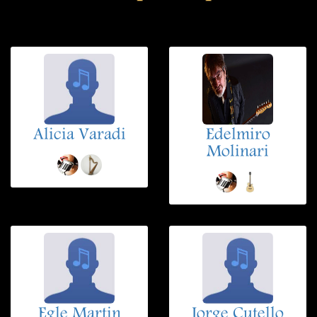
Alicia Varadi
Edelmiro
Molinari
Egle Martin
Jorge Cutello