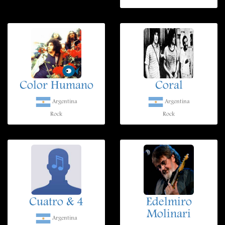
Color Humano
Coral
Argentina
Argentina
Rock
Rock
Cuatro & 4
Edelmiro
Molinari
Argentina