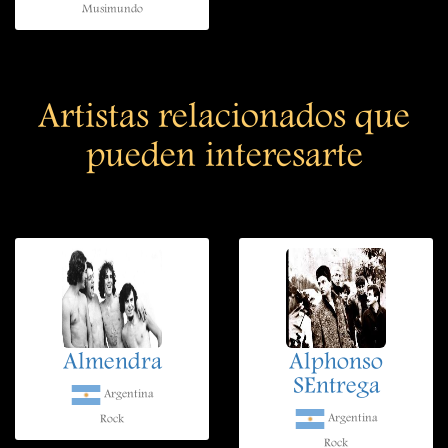
Musimundo
Artistas relacionados que
pueden interesarte
Almendra
Alphonso
SEntrega
Argentina
Argentina
Rock
Rock