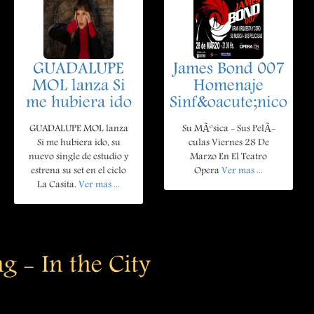
GUADALUPE
James Bond 007
MOL lanza Si
Homenaje
me hubiera ido
Sinf&oacute;nico
GUADALUPE MOL lanza
Su MÃºsica - Sus PelÃ­
Si me hubiera ido, su
culas Viernes 28 De
nuevo single de estudio y
Marzo En El Teatro
estrena su set en el ciclo
Opera
Ver mas ...
La Casita.
Ver mas ...
g - In the City