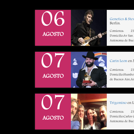
06
Genetics & Ste
Berlin.
Comienza:
21
AGOSTO
Domicilio:Av San
Autonoma de Buen
07
Carin Leon
en 
Comienza:
21
Domicilio:Humbol
AGOSTO
de Buenos Aire,A
07
Trigemino
en L
Comienza:
21
Domicilio:Carlos
AGOSTO
Autonoma de Buen