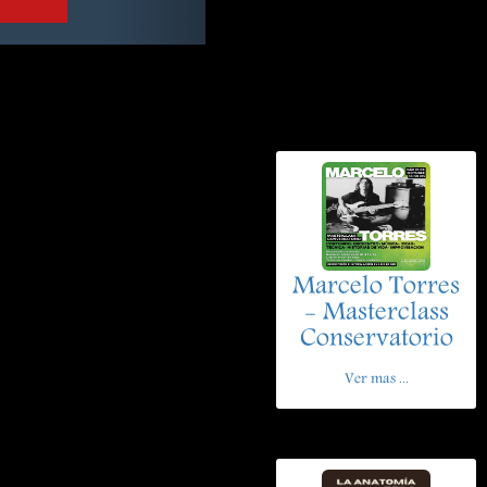
Marcelo Torres
- Masterclass
Conservatorio
Ver mas ...