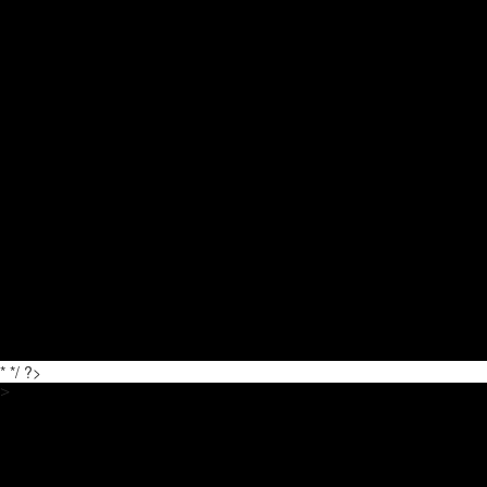
* */ ?>
>