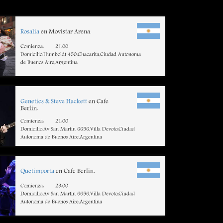
Rosalia
en Movistar Arena.
Comienza:
21:00
Domicilio:Humboldt 450,Chacarita,Ciudad Autonoma
de Buenos Aire,Argentina
Genetics & Steve Hackett
en Cafe
Berlin.
Comienza:
21:00
Domicilio:Av San Martin 6656,Villa Devoto,Ciudad
Autonoma de Buenos Aire,Argentina
Quetimporta
en Cafe Berlin.
Comienza:
23:00
Domicilio:Av San Martin 6656,Villa Devoto,Ciudad
Autonoma de Buenos Aire,Argentina