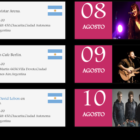
08
istar Arena.
:00
dt 450,Chacarita,Ciudad Autonoma
AGOSTO
rgentina
09
 Cafe Berlin.
:00
 Martin 6656,Villa Devoto,Ciudad
AGOSTO
os Aire,Argentina
10
David Lebon
en
.
:00
AGOSTO
dt 450,Chacarita,Ciudad Autonoma
rgentina