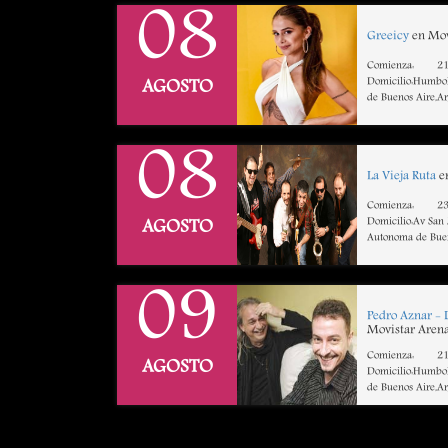
08
Greeicy
en Mov
Comienza:
21
Domicilio:Humbol
AGOSTO
de Buenos Aire,A
08
La Vieja Ruta
en
Comienza:
23
Domicilio:Av San
AGOSTO
Autonoma de Buen
09
Pedro Aznar - 
Movistar Arena
Comienza:
21
AGOSTO
Domicilio:Humbol
de Buenos Aire,A