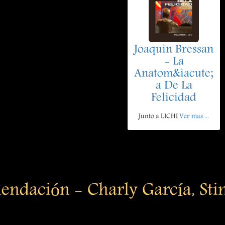
Joaquin Bressan
- La
Anatom&iacute;
a De La
Felicidad
Junto a LICHI
Ver mas ...
ndación - Charly García, Stin