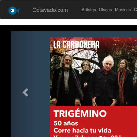
Octavado.com
Artistas
Discos
Músicos
C
2
2