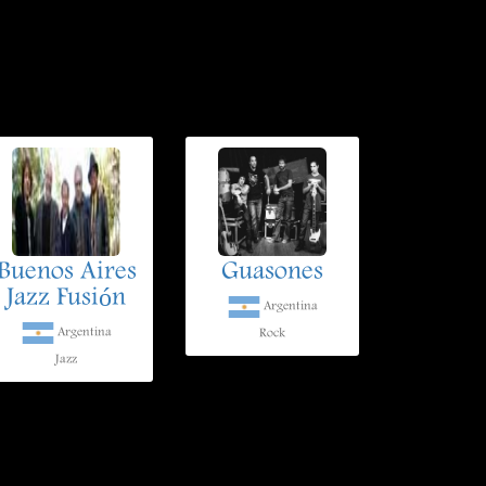
Buenos Aires
Guasones
Jazz Fusión
Argentina
Argentina
Rock
Jazz