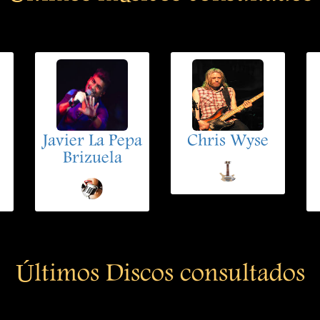
Javier La Pepa
Chris Wyse
Brizuela
Últimos Discos consultados