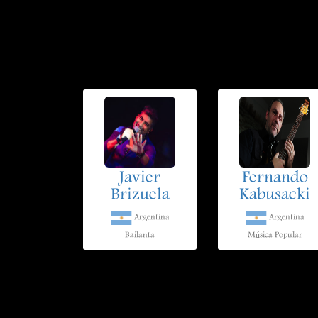
Javier
Fernando
Brizuela
Kabusacki
Argentina
Argentina
Bailanta
Música Popular