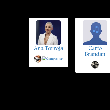
Ana Torroja
Carto
Brandan