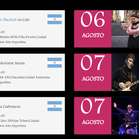
06
ve Hackett
en Cafe
:00
AGOSTO
 Martin 6656,Villa Devoto,Ciudad
os Aire,Argentina
07
Movistar Arena.
:00
dt 450,Chacarita,Ciudad Autonoma
AGOSTO
rgentina
07
a Carbonera.
:00
 Calvo 299,San Telmo,Ciudad
AGOSTO
os Aire,Argentina