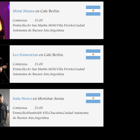
Mimi Maura
en Cafe Berlin.
Comienza:
21:00
Domicilio:Av San Martin 6656,Villa Devoto,Ciudad
Autonoma de Buenos Aire,Argentina
Leo Simavorian
en Cafe Berlin.
Comienza:
21:00
Domicilio:Av San Martin 6656,Villa Devoto,Ciudad
Autonoma de Buenos Aire,Argentina
Soda Stereo
en Movistar Arena.
Comienza:
21:00
Domicilio:Humboldt 450,Chacarita,Ciudad Autonoma
de Buenos Aire,Argentina