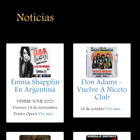
Noticias
Emma Shapplin
Don Adams -
En Argentina
Vuelve A Niceto
Club
VENERE TOUR 2025
Viernes 14 de noviembre
16 de octubre
Ver mas ...
Teatro Opera
Ver mas ...