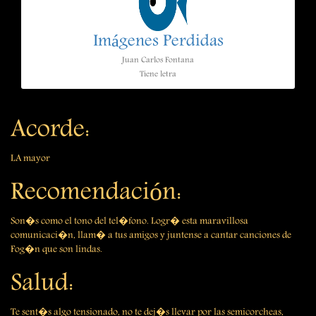
Imágenes Perdidas
Juan Carlos Fontana
Tiene letra
Acorde:
LA mayor
Recomendación:
Son�s como el tono del tel�fono. Logr� esta maravillosa
comunicaci�n, llam� a tus amigos y juntense a cantar canciones de
Fog�n que son lindas.
Salud:
Te sent�s algo tensionado, no te dej�s llevar por las semicorcheas,