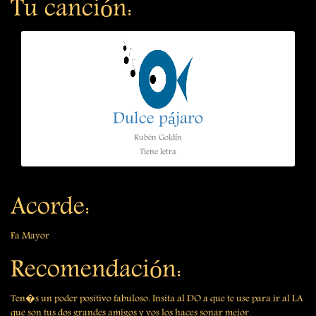
Tu canción:
Dulce pájaro
Rubén Goldín
Tiene letra
Acorde:
Fa Mayor
Recomendación:
Ten�s un poder positivo fabuloso. Insita al DO a que te use para ir al LA
que son tus dos grandes amigos y vos los haces sonar mejor.