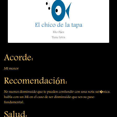
El chico de la tapa
Fito Páez
Tiene letra
Acorde:
MI menor
Recomendación:
No suenes disminuido que te pueden confundir con una nota sat�nica.
habla con un Mi en el caso de ser disminuido que sos su paso
fundamental.
Salud: