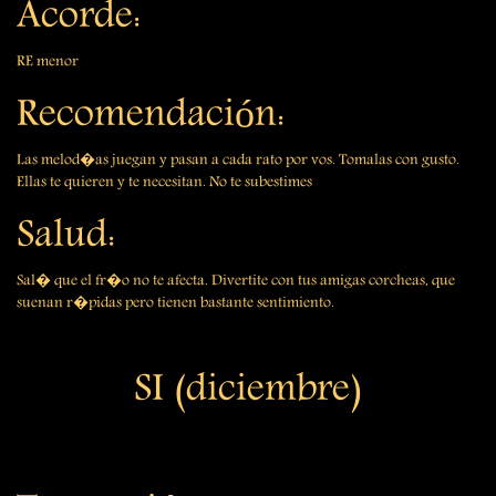
Acorde:
RE menor
Recomendación:
Las melod�as juegan y pasan a cada rato por vos. Tomalas con gusto.
Ellas te quieren y te necesitan. No te subestimes
Salud:
Sal� que el fr�o no te afecta. Divertite con tus amigas corcheas, que
suenan r�pidas pero tienen bastante sentimiento.
SI (diciembre)