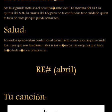
Sos la segunda nota sos el acompa�ante ideal. La novena del DO, la
quinta del SOL, la cuarta del LA; pero no te confundas tene cuidado quien
te toca de ellos porque puede sonar feo.
Salud:
Los oidos ajenos estan contentos al escucharte como resonas pero cuida
los tuyos que son fundamentales si sos m�sicos usa orejeras que hace
fr�o todav�a en primavera.
RE# (abril)
Tu canción: