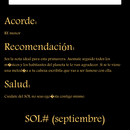
Acorde:
RE menor
Recomendación:
Sos la nota ideal para esta primavera. Asomate seguido todos los
m�sicos y los habitantes del planeta te lo van agradecer. Si se te viene
una melod�a a tu cabeza escribila que vas a ser famoso con ella.
Salud:
Cuidate del SOL no seas ego�sta contigo mismo.
SOL# (septiembre)