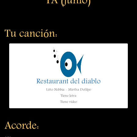
FA (junio)
Tu canción:
Restaurant del diablo
Litto Nebbia - Mirtha Defilpo
Tiene letra
Tiene video
Acorde: