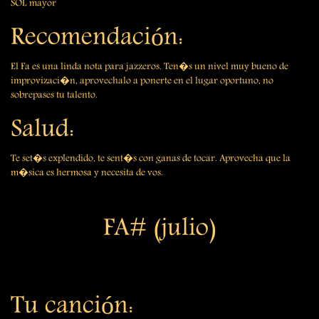
SOL mayor
Recomendación:
El Fa es una linda nota para jazzeros. Ten�s un nivel muy bueno de
improvizaci�n, aprovechalo a ponerte en el lugar oportuno, no
sobrepases tu talento.
Salud:
Te set�s explendido, te sent�s con ganas de tocar. Aprovecha que la
m�sica es hermosa y necesita de vos.
FA# (julio)
Tu canción: