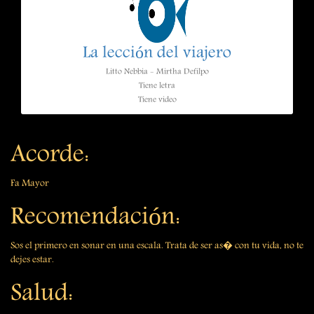
La lección del viajero
Litto Nebbia - Mirtha Defilpo
Tiene letra
Tiene video
Acorde:
Fa Mayor
Recomendación:
Sos el primero en sonar en una escala. Trata de ser as� con tu vida, no te
dejes estar.
Salud: