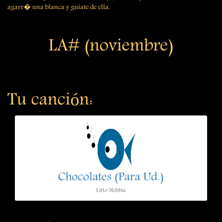
agarr� una blanca y guiate de ella.
LA# (noviembre)
Tu canción:
Chocolates (Para Ud.)
Litto Nebbia