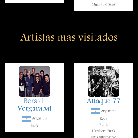
Música Popular
Artistas mas visitados
Bersuit
Attaque 77
Vergarabat
Argentina
Argentina
Rock
Punk
Rock
Hardcore Punk
Rock alternativo