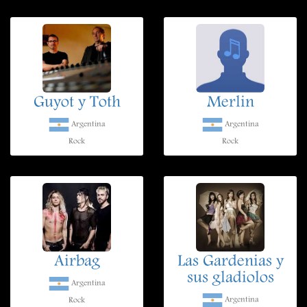
Guyot y Toth
Merlin
Argentina
Argentina
Rock
Rock
Airbag
Las Gardenias y
sus gladiolos
Argentina
Argentina
Rock