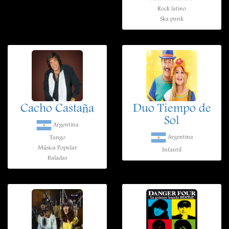
Rock latino
Ska punk
Cacho Castaña
Duo Tiempo de
Sol
Argentina
Argentina
Tango
Música Popular
Infantil
Baladas