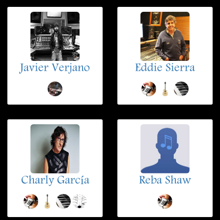
Javier Verjano
Eddie Sierra
Charly García
Reba Shaw