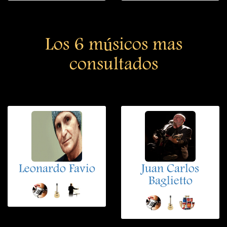
Los 6 músicos mas
consultados
Leonardo Favio
Juan Carlos
Baglietto