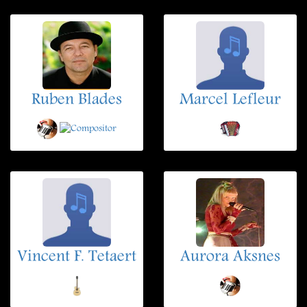
Ruben Blades
Marcel Lefleur
Vincent F. Tetaert
Aurora Aksnes