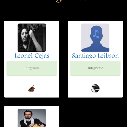
Leonel Cejas
Santiago Leibson
Integrante
Integrante