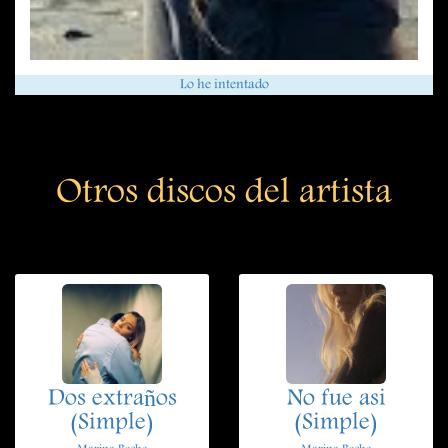
Lo he intentado
Otros discos del artista
Dos extraños
No fue asi
(Simple)
(Simple)