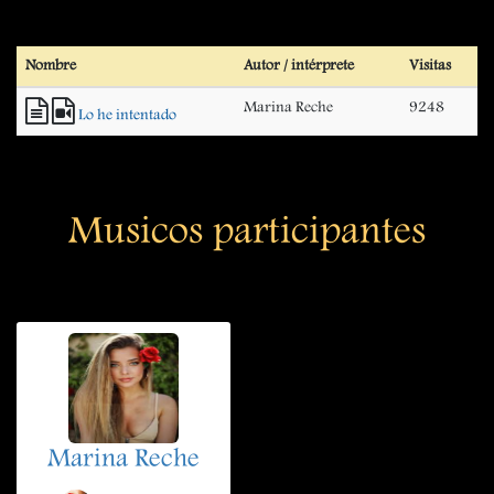
Nombre
Autor / intérprete
Visitas
Marina Reche
9248
Lo he intentado
Musicos participantes
Marina Reche