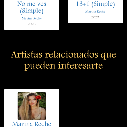
No me ves
13+1 (Simple)
(Simple)
Marina Reche
2023
Marina Reche
2023
Artistas relacionados que
pueden interesarte
Marina Reche