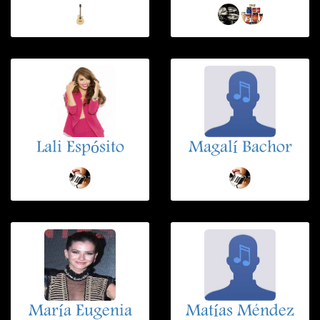
Lali Espósito
Magalí Bachor
María Eugenia
Matías Méndez