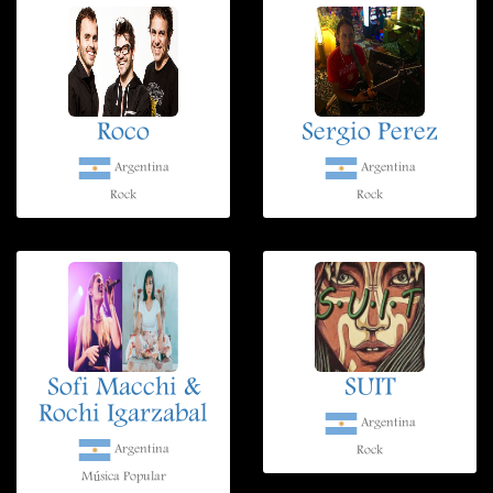
Roco
Sergio Perez
Argentina
Argentina
Rock
Rock
Sofi Macchi &
SUIT
Rochi Igarzabal
Argentina
Argentina
Rock
Música Popular