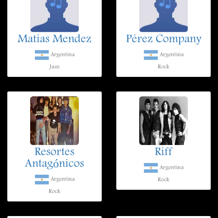
Matias Mendez
Pérez Company
Argentina
Argentina
Jazz
Rock
Resortes
Riff
Antagónicos
Argentina
Argentina
Rock
Rock