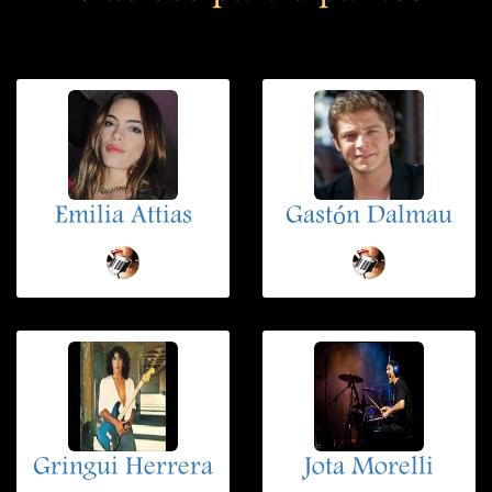
Emilia Attias
Gastón Dalmau
Gringui Herrera
Jota Morelli