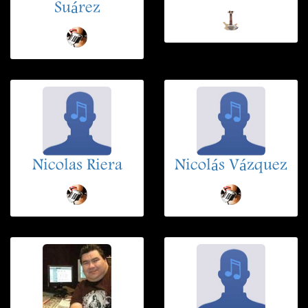
Suárez
Nicolas Riera
Nicolás Vázquez