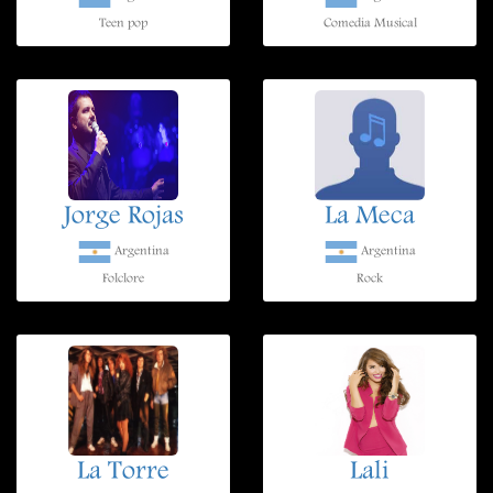
Teen pop
Comedia Musical
Jorge Rojas
La Meca
Argentina
Argentina
Folclore
Rock
La Torre
Lali