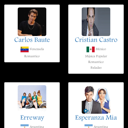
Carlos Baute
Cristian Castro
Venezuela
México
Romantico
Música Popular
Romantico
Baladas
Erreway
Esperanza Mia
Argentina
Argentina