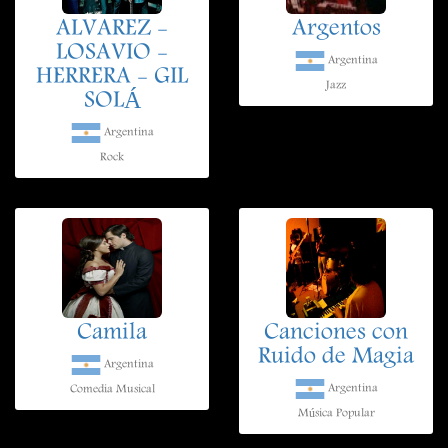
ALVAREZ -
Argentos
LOSAVIO -
Argentina
HERRERA - GIL
Jazz
SOLÁ
Argentina
Rock
Camila
Canciones con
Ruido de Magia
Argentina
Argentina
Comedia Musical
Música Popular