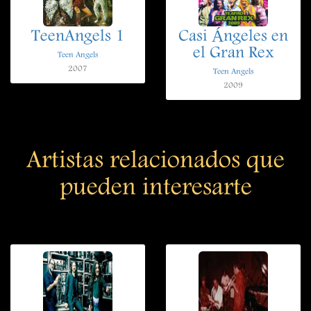
TeenAngels 1
Casi Ángeles en
el Gran Rex
Teen Angels
2007
Teen Angels
2009
Artistas relacionados que
pueden interesarte