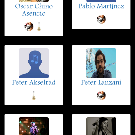
Oscar Chino
Pablo Martínez
Asencio
Peter Akselrad
Peter Lanzani