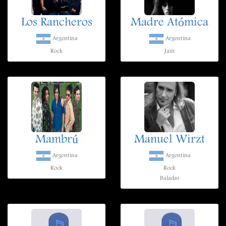
Los Rancheros
Madre Atómica
Argentina
Argentina
Rock
Jazz
Mambrú
Manuel Wirzt
Argentina
Argentina
Rock
Rock
Baladas