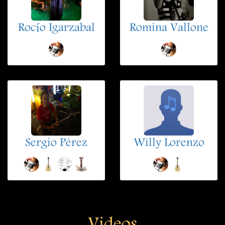
Rocío Igarzabal
Romina Vallone
Sergio Pérez
Willy Lorenzo