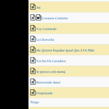
Así
Corazon Contento
Voy Cantando
La Chevecha
Me Quieres Engañar Igual Que A Un Niño
Vos Sos Un Caradura
Se parece a mi mamá
Bienvenido Amor
Despeinada
Tengo