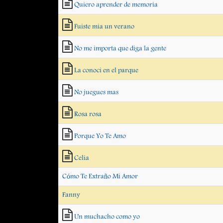
Quiero aprender de memoria
Fuiste mia un verano
No me importa que diga la gente
La conoci en el parque
No juegues mas
Rosa rosa
Porque Yo Te Amo
Celia
Cómo Te Extraño Mi Amor
Fanny
Un muchacho como yo