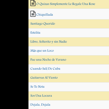
O Quizas Simplemente Le Regale Una Rose
Chiquillada
Santiago Querido
Estelita
Libre, Solterito y sin Nadie
Más que un Loco
Fue una Noche de Verano
Cuando Salí De Cuba
Guitarras Al Viento
Se Te Nota
Sos Una Locura
Dejala, Dejala