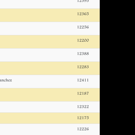
12595
12365
12256
12200
12388
12283
Sanchez
12411
12187
12322
12175
12226