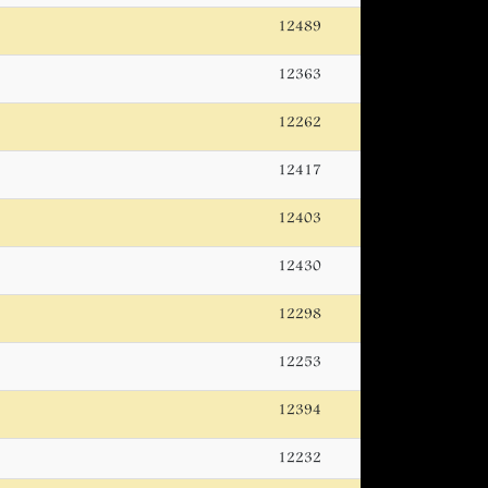
12489
12363
12262
12417
12403
12430
12298
12253
12394
12232