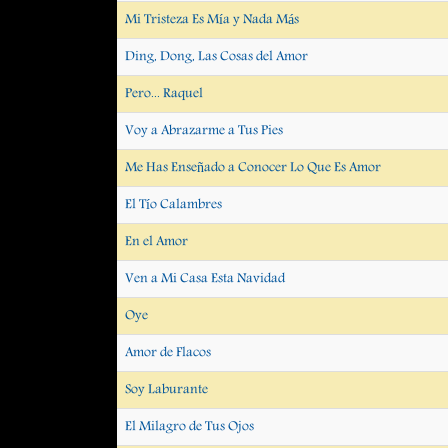
Mi Tristeza Es Mía y Nada Más
Ding, Dong, Las Cosas del Amor
Pero... Raquel
Voy a Abrazarme a Tus Pies
Me Has Enseñado a Conocer Lo Que Es Amor
El Tío Calambres
En el Amor
Ven a Mi Casa Esta Navidad
Oye
Amor de Flacos
Soy Laburante
El Milagro de Tus Ojos