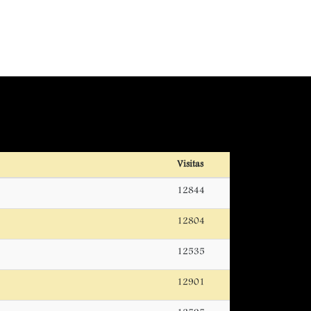
Visitas
12844
12804
12535
12901