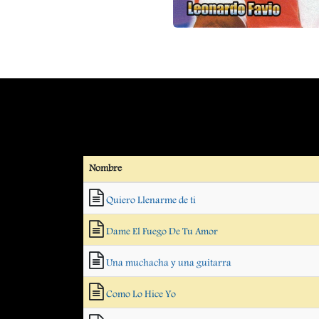
Nombre
Quiero Llenarme de ti
Dame El Fuego De Tu Amor
Una muchacha y una guitarra
Como Lo Hice Yo