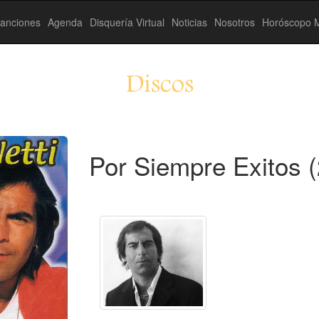
anciones
Agenda
Disquería Virtual
Noticias
Nosotros
Horóscopo M
Discos
Por Siempre Exitos 