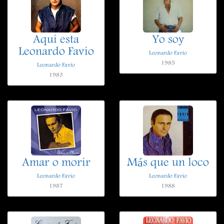
Aqui esta
Yo soy
Leonardo Favio
Leonardo Favio
1985
Leonardo Favio
1983
Amar o morir
Más que un loco
Leonardo Favio
Leonardo Favio
1987
1988