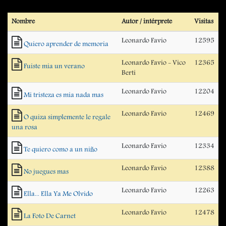
Nombre
Autor / intérprete
Visitas
Leonardo Favio
12595
Quiero aprender de memoria
Leonardo Favio - Vico
12365
Fuiste mia un verano
Berti
Leonardo Favio
12204
Mi tristeza es mia nada mas
Leonardo Favio
12469
O quiza simplemente le regale
una rosa
Leonardo Favio
12334
Te quiero como a un niño
Leonardo Favio
12388
No juegues mas
Leonardo Favio
12263
Ella... Ella Ya Me Olvido
Leonardo Favio
12478
La Foto De Carnet