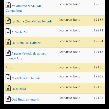
Leonardo Favio
12235
Mi Amante Niña... Mi
Compañera
Leonardo Favio
12183
La Dicha Que Me Fue Negada
Leonardo Favio
12271
Al Verte Así
Leonardo Favio
12224
La Rubia Del Cabaret
Leonardo Favio
12118
A pesar de todo de quiero
Buenos Aires
Anhí
Leonardo Favio
12193
Leonardo Favio
12202
Ni el clavel ni la rosa
Leonardo Favio
12138
La soledad
Leonardo Favio
12197
Qué lindo es tenerla