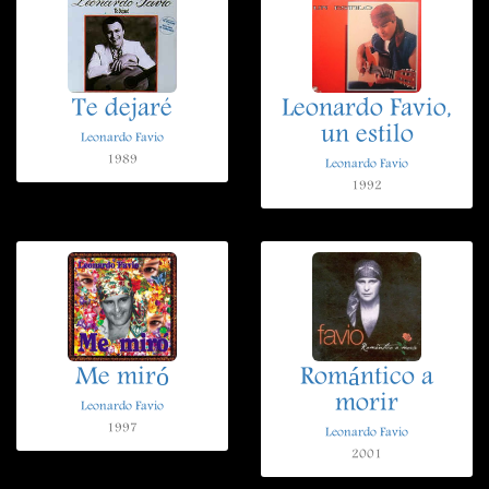
Te dejaré
Leonardo Favio,
un estilo
Leonardo Favio
1989
Leonardo Favio
1992
Me miró
Romántico a
morir
Leonardo Favio
1997
Leonardo Favio
2001