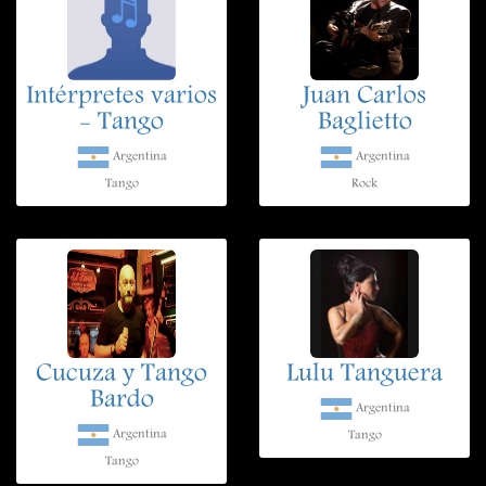
Intérpretes varios
Juan Carlos
- Tango
Baglietto
Argentina
Argentina
Tango
Rock
Cucuza y Tango
Lulu Tanguera
Bardo
Argentina
Argentina
Tango
Tango