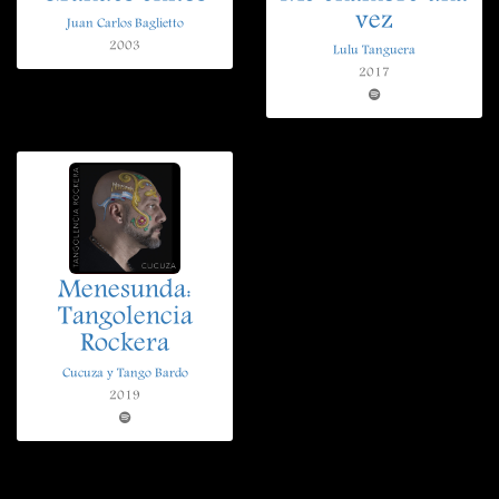
vez
Juan Carlos Baglietto
2003
Lulu Tanguera
2017
Menesunda:
Tangolencia
Rockera
Cucuza y Tango Bardo
2019