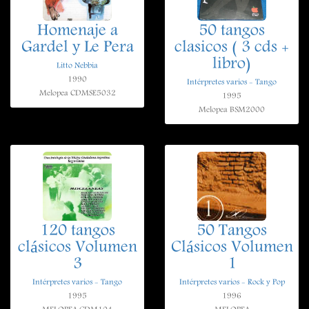
Homenaje a
50 tangos
Gardel y Le Pera
clasicos ( 3 cds +
libro)
Litto Nebbia
1990
Intérpretes varios - Tango
Melopea CDMSE5032
1995
Melopea BSM2000
120 tangos
50 Tangos
clásicos Volumen
Clásicos Volumen
3
1
Intérpretes varios - Tango
Intérpretes varios - Rock y Pop
1995
1996