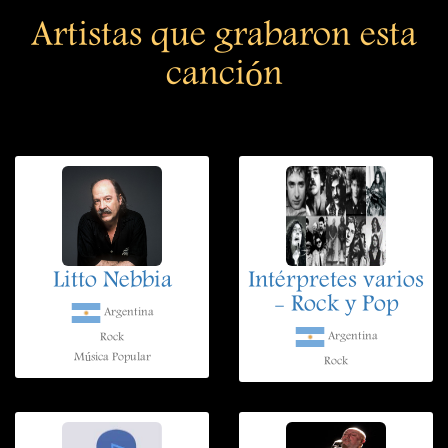
Artistas que grabaron esta
canción
Litto Nebbia
Intérpretes varios
- Rock y Pop
Argentina
Argentina
Rock
Música Popular
Rock