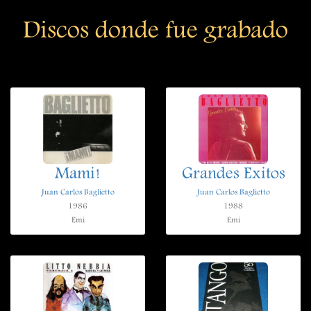
Discos donde fue grabado
Mami!
Grandes Exitos
Juan Carlos Baglietto
Juan Carlos Baglietto
1986
1988
Emi
Emi