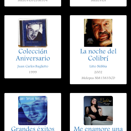
MELOPEA CDM104
MELOPEA
Colección
La noche del
Aniversario
Colibrí
Juan Carlos Baglietto
Litto Nebbia
1999
2002
Melopea NM15835CD
Grandes éxitos
Me enamore una