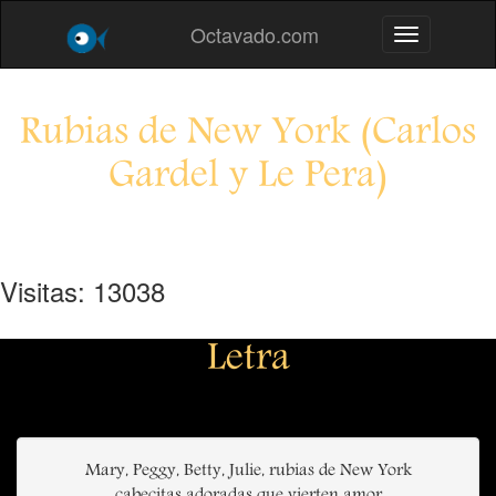
Octavado.com
Toggle navig
Rubias de New York (Carlos
Gardel y Le Pera)
Visitas: 13038
Letra
Mary, Peggy, Betty, Julie, rubias de New York