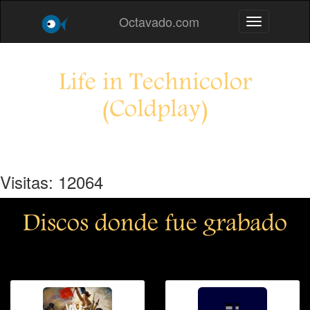
Octavado.com
Toggle navig
Life in Technicolor
(Coldplay)
Visitas: 12064
Discos donde fue grabado