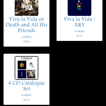
Viva la Vida or
Viva la Vida /
Death and All His
X&Y
Friends
Coldplay
2011
Coldplay
2008
4 CD Catalogue
Set
Coldplay
2012