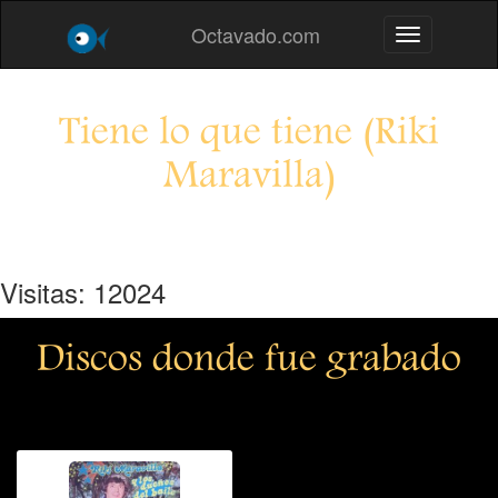
Octavado.com
Toggle navig
Tiene lo que tiene (Riki
Maravilla)
Visitas: 12024
Discos donde fue grabado