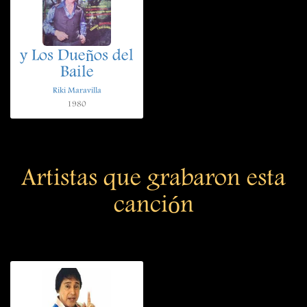
y Los Dueños del
Baile
Riki Maravilla
1980
Artistas que grabaron esta
canción