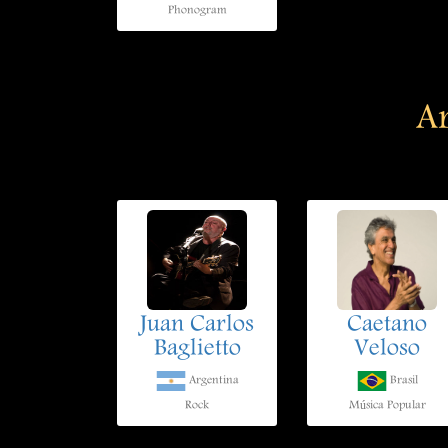
Phonogram
Ar
Juan Carlos
Caetano
Baglietto
Veloso
Argentina
Brasil
Rock
Música Popular