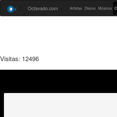
Octavado.com
Artistas
Discos
Músicos
C
Visitas: 12496