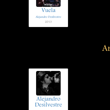
Vuela
Alejandro Desilvestre
2013
Ar
Alejandro
Desilvestre