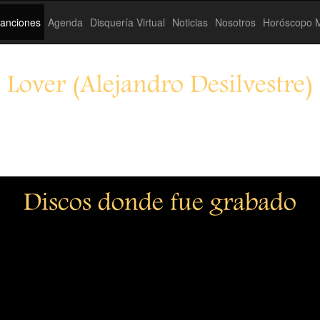
anciones
Agenda
Disquería Virtual
Noticias
Nosotros
Horóscopo M
Lover (Alejandro Desilvestre)
Discos donde fue grabado