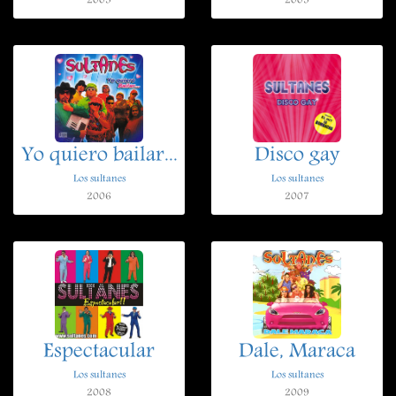
2003
2005
Yo quiero bailar...
Disco gay
Los sultanes
Los sultanes
2006
2007
Espectacular
Dale, Maraca
Los sultanes
Los sultanes
2008
2009