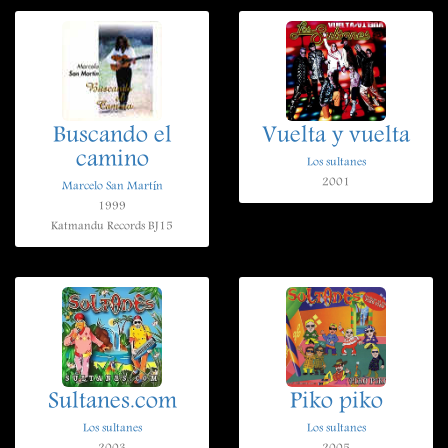
Buscando el
Vuelta y vuelta
camino
Los sultanes
2001
Marcelo San Martín
1999
Katmandu Records BJ15
Sultanes.com
Piko piko
Los sultanes
Los sultanes