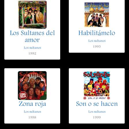
Los Sultanes del
Habilitámelo
amor
Los sultanes
1995
Los sultanes
1992
Zona roja
Son o se hacen
Los sultanes
Los sultanes
1998
1999