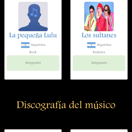
La pequeña Lulu
Los sultanes
Argentina
Argentina
Rock
Bailanta
Integrante
Integrante
Discografía del músico