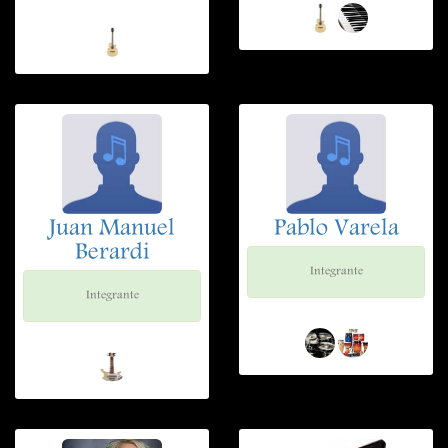
Juan Manuel
Pablo Varela
Berardi
Integrante
Integrante