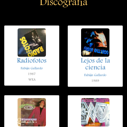
Discografía
Radiofotos
Lejos de la
ciencia
Fabián Gallardo
1987
Fabián Gallardo
WEA
1989