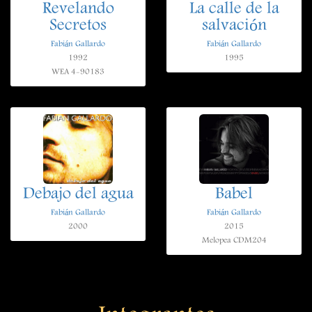
Revelando
La calle de la
Secretos
salvación
Fabián Gallardo
Fabián Gallardo
1992
1995
WEA 4-90183
Debajo del agua
Babel
Fabián Gallardo
Fabián Gallardo
2000
2015
Melopea CDM204