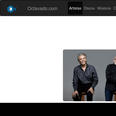
Octavado.com
Artistas
Discos
Músicos
C