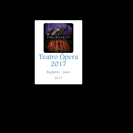
Teatro Ópera
2017
Baglietto - Jairo
2017