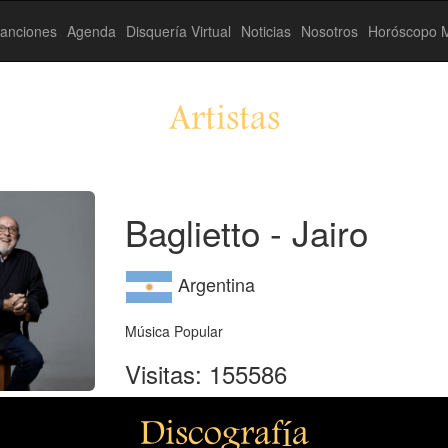
anciones
Agenda
Disquería Virtual
Noticias
Nosotros
Horóscopo M
Artistas
Baglietto - Jairo
Argentina
Música Popular
Visitas: 155586
Discografía