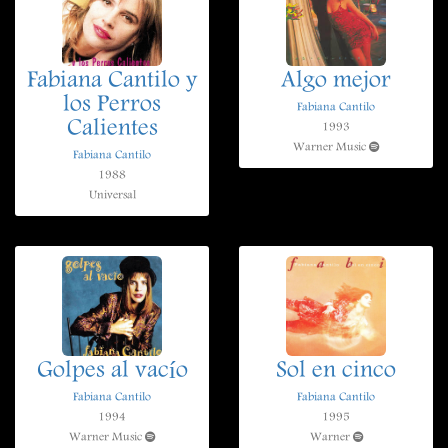
Fabiana Cantilo y
Algo mejor
los Perros
Fabiana Cantilo
Calientes
1993
Warner Music
Fabiana Cantilo
1988
Universal
Golpes al vacío
Sol en cinco
Fabiana Cantilo
Fabiana Cantilo
1994
1995
Warner Music
Warner