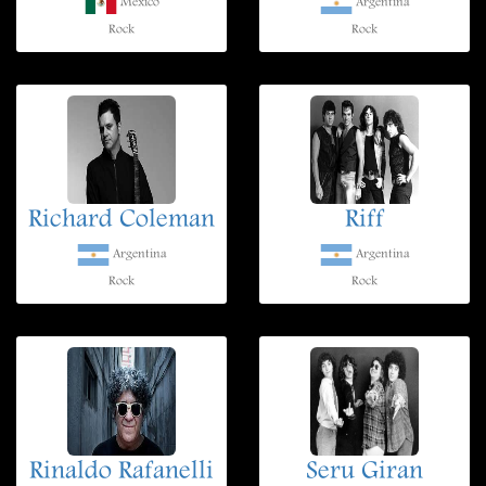
México
Argentina
Rock
Rock
Richard Coleman
Riff
Argentina
Argentina
Rock
Rock
Rinaldo Rafanelli
Seru Giran