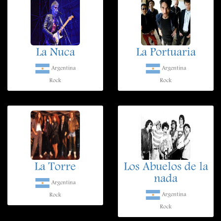
La Nuca
La Portuaria
Argentina
Argentina
Rock
Rock
La Torre
Los Abuelos de la
nada
Argentina
Argentina
Rock
Rock