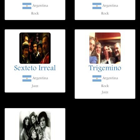
Argentina
Argentina
Rock
Rock
Sexteto Irreal
Trigemino
Argentina
Argentina
Jazz
Rock
Jazz