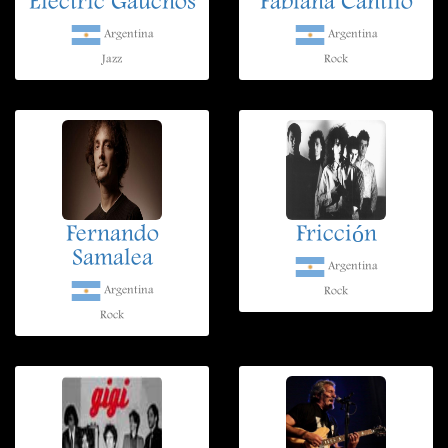
Electric Gauchos
Fabiana Cantilo
Argentina
Argentina
Jazz
Rock
Fernando
Fricción
Samalea
Argentina
Argentina
Rock
Rock