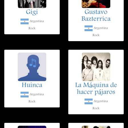
Gigi
Gustavo
Bazterrica
Argentina
Argentina
Rock
Rock
Huinca
La Máquina de
hacer pájaros
Argentina
Argentina
Rock
Rock