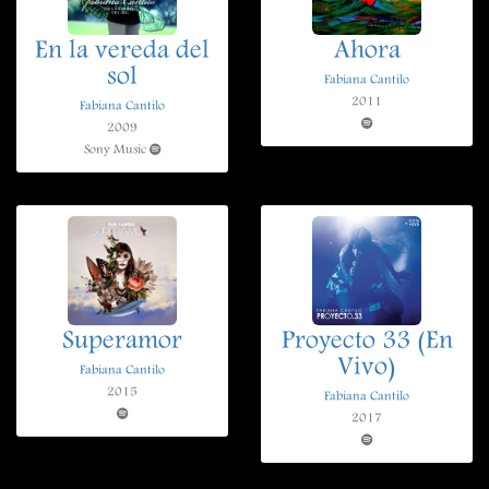
En la vereda del
Ahora
sol
Fabiana Cantilo
2011
Fabiana Cantilo
2009
Sony Music
Superamor
Proyecto 33 (En
Vivo)
Fabiana Cantilo
2015
Fabiana Cantilo
2017