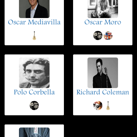
Oscar Mediavilla
Oscar Moro
Polo Corbella
Richard Coleman