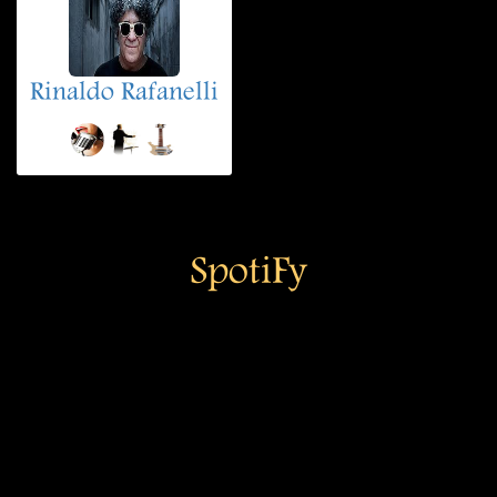
Rinaldo Rafanelli
SpotiFy