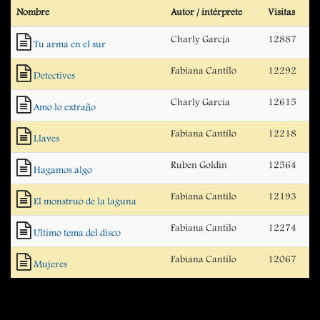
Nombre
Autor / intérprete
Visitas
Charly García
12887
Tu arma en el sur
Fabiana Cantilo
12292
Detectives
Charly Garcia
12615
Amo lo extraño
Fabiana Cantilo
12218
Llaves
Ruben Goldin
12564
Hagamos algo
Fabiana Cantilo
12193
El monstruo de la laguna
Fabiana Cantilo
12274
Ultimo tema del disco
Fabiana Cantilo
12067
Mujeres