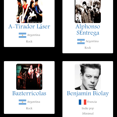
A-Tirador Láser
Alphonso
SEntrega
Argentina
Argentina
Rock
Rock
Bazterricolas
Benjamin Biolay
Argentina
Francia
Rock
Indie pop
Minimal