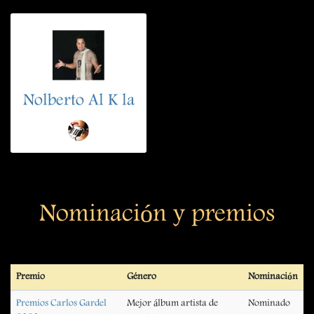
Nolberto Al K la
Nominación y premios
Premio
Género
Nominación
Premios Carlos Gardel
Mejor álbum artista de
Nominado