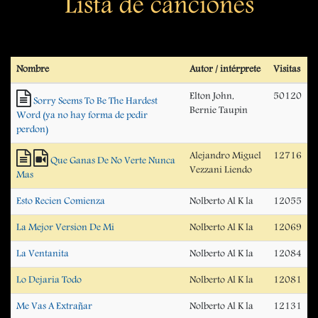
Lista de canciones
Nombre
Autor / intérprete
Visitas
Elton John,
50120
Sorry Seems To Be The Hardest
Bernie Taupin
Word (ya no hay forma de pedir
perdon)
Alejandro Miguel
12716
Que Ganas De No Verte Nunca
Vezzani Liendo
Mas
Esto Recien Comienza
Nolberto Al K la
12055
La Mejor Version De Mi
Nolberto Al K la
12069
La Ventanita
Nolberto Al K la
12084
Lo Dejaria Todo
Nolberto Al K la
12081
Me Vas A Extrañar
Nolberto Al K la
12131