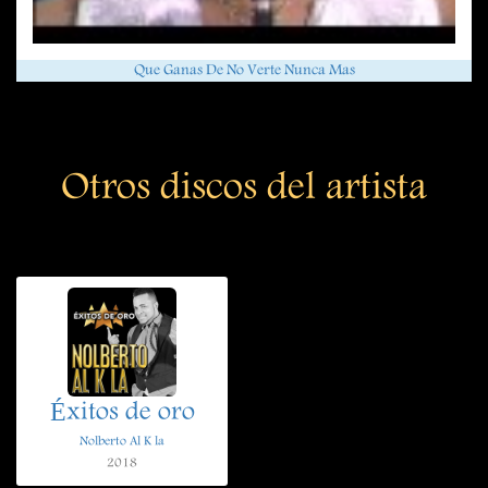
Que Ganas De No Verte Nunca Mas
Otros discos del artista
Éxitos de oro
Nolberto Al K la
2018