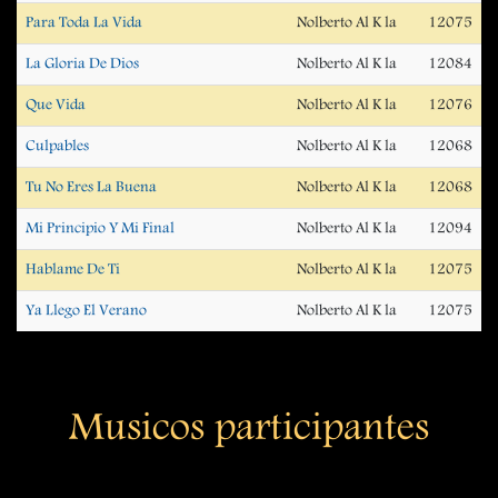
Para Toda La Vida
Nolberto Al K la
12075
La Gloria De Dios
Nolberto Al K la
12084
Que Vida
Nolberto Al K la
12076
Culpables
Nolberto Al K la
12068
Tu No Eres La Buena
Nolberto Al K la
12068
Mi Principio Y Mi Final
Nolberto Al K la
12094
Hablame De Ti
Nolberto Al K la
12075
Ya Llego El Verano
Nolberto Al K la
12075
Musicos participantes