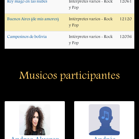
Rey mago en las nubes
Intérpretes varios - Rock
12061
y Pop
Buenos Aires (de mis amores)
Intérpretes varios - Rock
12120
y Pop
Campesinos de bolivia
Intérpretes varios - Rock
12056
y Pop
Musicos participantes