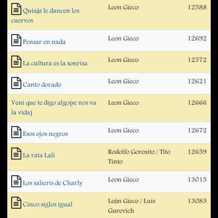
Leon Gieco
12588
Quizás le dancen los
cuervos
Leon Gieco
12692
Pensar en nada
Leon Gieco
12572
La cultura es la sonrisa
Leon Gieco
12621
Canto dorado
Veni que te digo algo(se nos va
Leon Gieco
12666
la vida)
Leon Gieco
12672
Esos ojos negros
Rodolfo Gorosito / Tito
12659
La rata Lali
Tinto
Leon Gieco
13015
Los salieris de Charly
León Gieco / Luis
13083
Cinco siglos igual
Gurevich