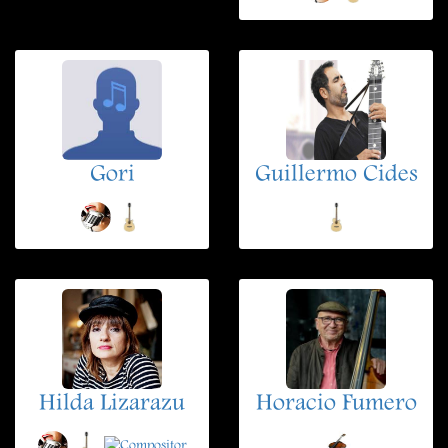
Gori
Guillermo Cides
Hilda Lizarazu
Horacio Fumero