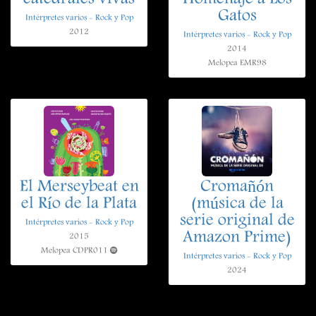
Gatos
Intérpretes varios - Rock y Pop
2012
Intérpretes varios - Rock y Pop
2014
Melopea EMR98
El Merseybeat en
Cromañón
el Río de la Plata
(música de la
serie original de
Intérpretes varios - Rock y Pop
Amazon Prime)
2015
Melopea CDPR011
Intérpretes varios - Rock y Pop
2024