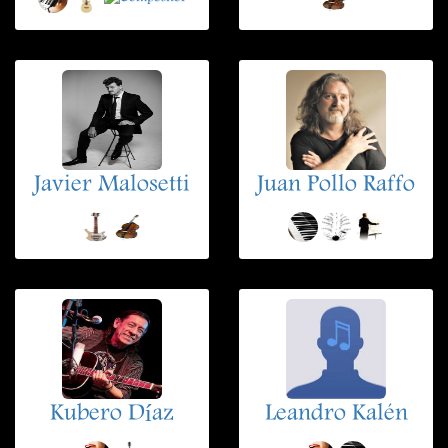
Javier Malosetti
Juan Pollo Raffo
Kubero Díaz
Leandro Kalén