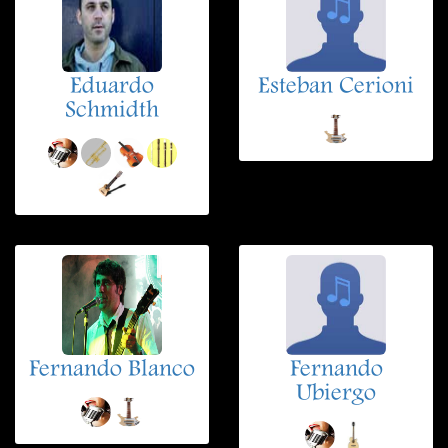
Eduardo
Esteban Cerioni
Schmidth
Fernando Blanco
Fernando
Ubiergo