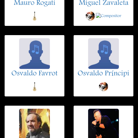
Mauro Rogati
Miguel Zavaleta
Osvaldo Favrot
Osvaldo Príncipi