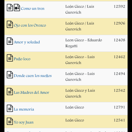
León Gieco / Luis
12592
Como un tren
Gurevich
León Gieco / Luis
12906
Ojo con los Orozco
Gurevich
Leon Gieco - Eduardo
12408
Amor y soledad
Rogatti
León Gieco - Luis
12462
Puño loco
Gurevich
León Gieco - Luis
12494
Donde caen los sueños
Gurevich
León Gieco y Luis
12542
Las Madres del Amor
Gurevich
León Gieco
12791
La memoria
León Gieco
12541
Yo soy Juan