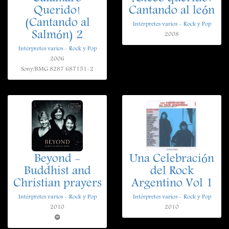
Querido!
Cantando al león
(Cantando al
Intérpretes varios - Rock y Pop
Salmón) 2
2008
Intérpretes varios - Rock y Pop
2006
Sony/BMG 8287 687151-2
Beyond -
Una Celebración
Buddhist and
del Rock
Christian prayers
Argentino Vol 1
Intérpretes varios - Rock y Pop
Intérpretes varios - Rock y Pop
2010
2010