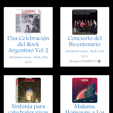
Una Celebración
Concierto del
del Rock
Bicentenario
Argentino Vol 2
Intérpretes varios - Rock y Pop
2011
Intérpretes varios - Rock y Pop
Melopea CDMSE5193
2010
Sinfonía para
Mañana:
catedrales vivas
Homenaje a Los