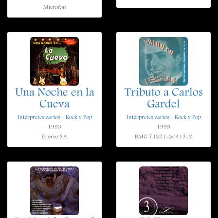
Microfon
Una Noche en la
Tributo a Carlos
Cueva
Gardel
Intérpretes varios - Rock y Pop
Intérpretes varios - Rock y Pop
1993
1995
Estereo S.A.
BMG 74321-30413-2