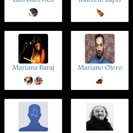
Luis Gurevich
Marcelo Lupis
Mariana Baraj
Mariano Otero