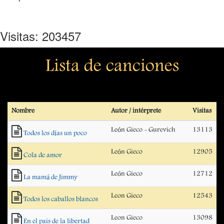
Visitas: 203457
Lista de canciones
Nombre
Autor / intérprete
Visitas
León Gieco - Gurevich
13113
Todos los días un poco
León Gieco
12905
Cola de amor
León Gieco
12712
La mamá de Jimmy
Leon Gieco
12543
Todos los caballos blancos
Leon Gieco
13098
En el pais de la libertad