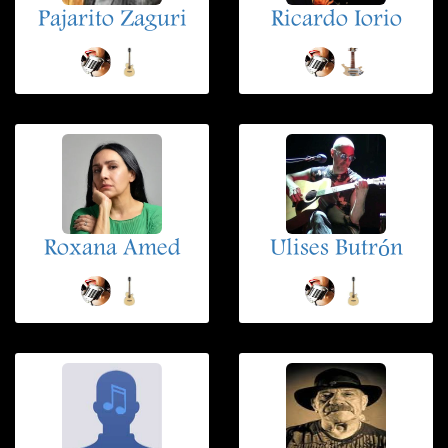
Pajarito Zaguri
Ricardo Iorio
Roxana Amed
Ulises Butrón