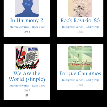
In Harmony 2
Rock Rosario '83
Intérpretes varios - Rock y Pop
Intérpretes varios - Rock y Pop
1982
1983
We Are the
Porque Cantamos
World (simple)
Intérpretes varios - Rock y Pop
1985
Intérpretes varios - Rock y Pop
1985