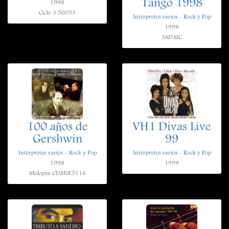
Tango 1998
1998
Ciclo 3 50053
Intérpretes varios - Rock y Pop
1998
SADAIC
100 años de
VH1 Divas Live
Gershwin
99
Intérpretes varios - Rock y Pop
Intérpretes varios - Rock y Pop
1998
1999
Melopea CDMSE5116