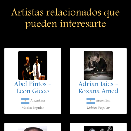
Artistas relacionados que
pueden interesarte
Abel Pintos -
Adrian Iaies -
Leon Gieco
Roxana Amed
Argentina
Argentina
Música Popular
Música Popular