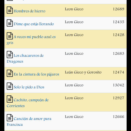
Leon Gieco
12689
Hombres de hierro
Leon Gieco
12435
Dime que estás llorando
Leon Gieco
12428
A veces mi pueblo azul es
gris
Leon Gieco
12683
Los chacareros de
Dragones
León Gieco y Gorosito
12474
En la cintura de los pájaros
Leon Gieco
13042
Solo le pido a Dios
Leon Gieco
12927
Cachito, campeón de
Corrientes
Leon Gieco
12666
Canción de amor para
Francisca