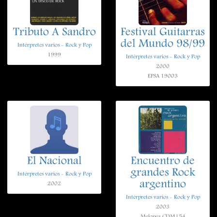
Tributo A Sandro
Festival Guitarras
del Mundo 98/99
Intérpretes varios - Rock y Pop
1999
Intérpretes varios - Rock y Pop
2000
EPSA 19003
El Nacional
Encuentro de
grandes Rock
Intérpretes varios - Rock y Pop
argentino
2002
Intérpretes varios - Rock y Pop
2003
Melopea CDM154