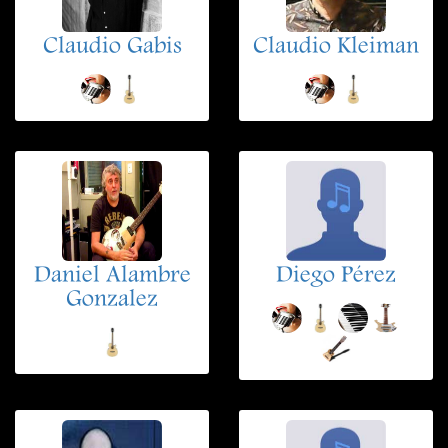
Claudio Gabis
Claudio Kleiman
Daniel Alambre
Diego Pérez
Gonzalez