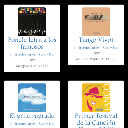
Ponele letra a los
Tango Vivo!
famosos
Intérpretes varios - Rock y Pop
1997
Intérpretes varios - Rock y Pop
Winter & Winter 910011-2
1997
Melopea CDMPV1121
El grito sagrado
Primer Festival
de la Canción
Intérpretes varios - Rock y Pop