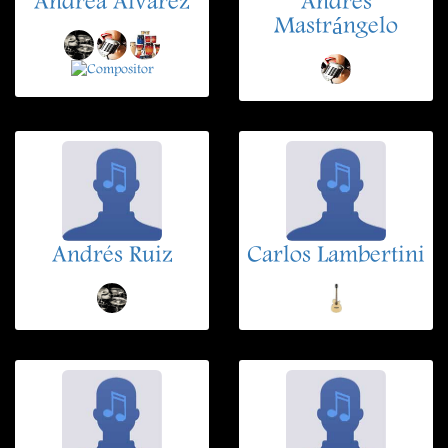
Andrea Alvarez
Andrés
Mastrángelo
Andrés Ruiz
Carlos Lambertini