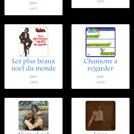
1977
Jairo
1977
Les plus beaux
Chansons a
noel du monde
regarder
Jairo
Jairo
1978
1979