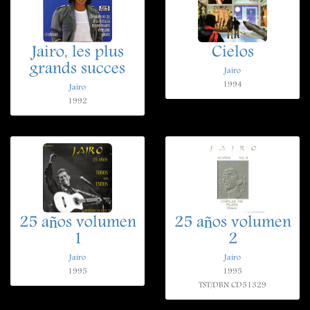
Jairo, les plus
Cielos
grands succes
Jairo
1994
Jairo
1992
25 años volumen
25 años volumen
1
2
Jairo
Jairo
1995
1995
TST/DBN CD51329