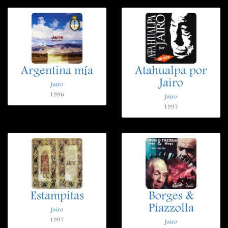
Argentina mía
Atahualpa por
Jairo
Jairo
1996
Jairo
1997
Estampitas
Borges &
Piazzolla
Jairo
1997
Jairo