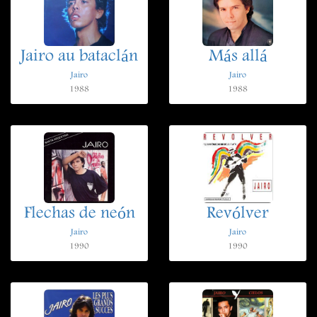
Jairo au bataclán
Más allá
Jairo
Jairo
1988
1988
Flechas de neón
Revólver
Jairo
Jairo
1990
1990