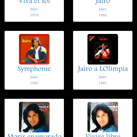
Viva el sol
Jairo
Jairo
Jairo
1979
1980
Symphonie
Jairo a LOlimpia
Jairo
Jairo
1980
1981