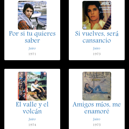
Por si tu quieres
Si vuelves, será
saber
cansancio
Jairo
Jairo
1971
1973
El valle y el
Amigos míos, me
volcán
enamoré
Jairo
Jairo
1974
1975