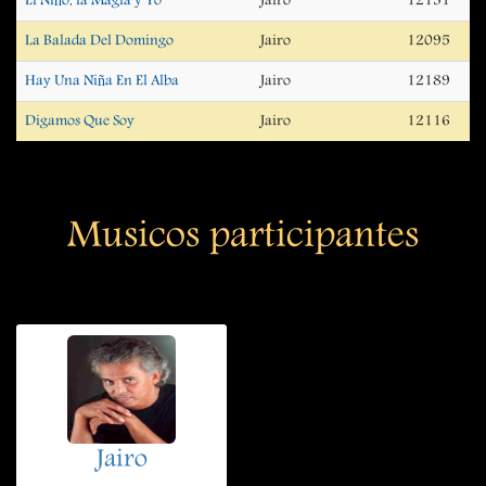
El Niño, la Magia y Yo
Jairo
12131
La Balada Del Domingo
Jairo
12095
Hay Una Niña En El Alba
Jairo
12189
Digamos Que Soy
Jairo
12116
Musicos participantes
Jairo