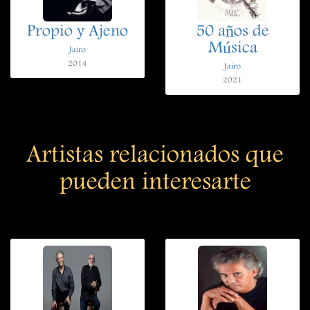
Propio y Ajeno
50 años de
Música
Jairo
2014
Jairo
2021
Artistas relacionados que
pueden interesarte