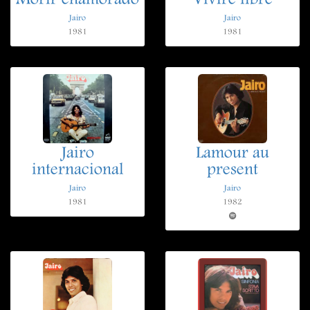
Morir enamorado
Viviré libre
Jairo
Jairo
1981
1981
Jairo
Lamour au
internacional
present
Jairo
Jairo
1981
1982