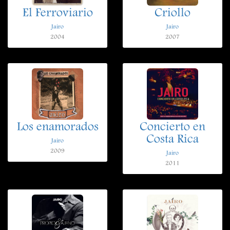
El Ferroviario
Criollo
Jairo
Jairo
2004
2007
Los enamorados
Concierto en
Costa Rica
Jairo
2009
Jairo
2011