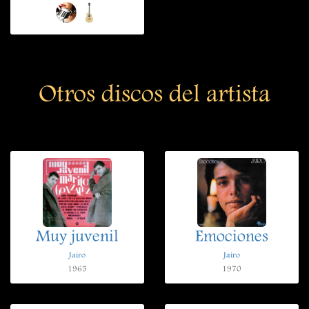
Otros discos del artista
Muy juvenil
Emociones
Jairo
Jairo
1965
1970