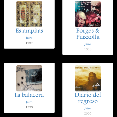
Estampitas
Borges &
Piazzolla
Jairo
1997
Jairo
1998
La balacera
Diario del
regreso
Jairo
1999
Jairo
2000