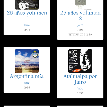
25 años volumen
25 años volumen
1
2
Jairo
Jairo
1995
1995
TST/DBN CD51329
Argentina mía
Atahualpa por
Jairo
Jairo
1996
Jairo
1997