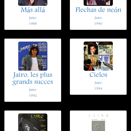
Más allá
Flechas de neón
Jairo
Jairo
1988
1990
Jairo, les plus
Cielos
grands succes
Jairo
1994
Jairo
1992