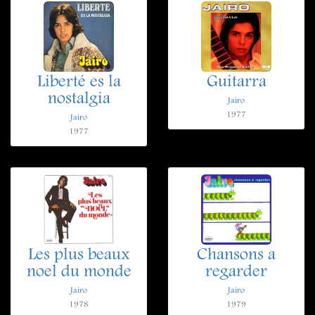
Liberté es la
Guitarra
nostalgia
Jairo
1977
Jairo
1977
Les plus beaux
Chansons a
noel du monde
regarder
Jairo
Jairo
1978
1979