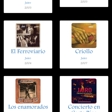
2003
Jairo
2003
El Ferroviario
Criollo
Jairo
Jairo
2004
2007
Los enamorados
Concierto en