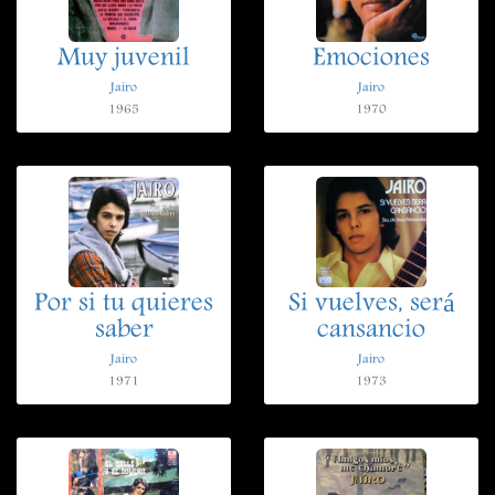
Muy juvenil
Emociones
Jairo
Jairo
1965
1970
Por si tu quieres
Si vuelves, será
saber
cansancio
Jairo
Jairo
1971
1973