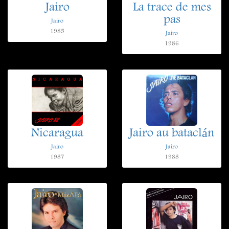
Jairo
La trace de mes
pas
Jairo
1985
Jairo
1986
Nicaragua
Jairo au bataclán
Jairo
Jairo
1987
1988