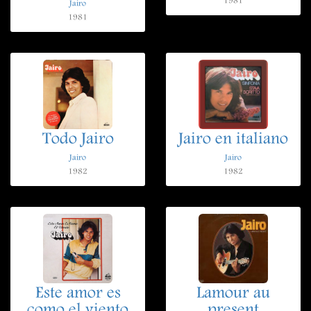
1981
Jairo
1981
Todo Jairo
Jairo en italiano
Jairo
Jairo
1982
1982
Este amor es
Lamour au
como el viento
present