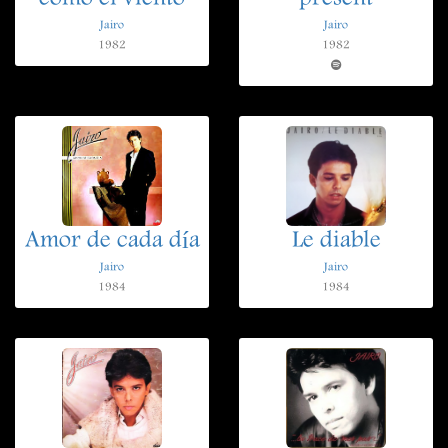
Jairo
Jairo
1982
1982
Amor de cada día
Le diable
Jairo
Jairo
1984
1984