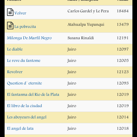
Carlos Gardel y Le Pera
18484
Volver
Atahualpa Yupanqui
13479
La pobrecita
Milonga De Marfil Negro
Susana Rinaldi
12191
Le diable
Jairo
12097
Le reve du fantome
Jairo
12005
Revolver
Jairo
12123
Question d´ eternite
Jairo
12093
El fantasma del Rio de la Plata
Jairo
12019
El libro de la ciudad
Jairo
12019
Les aboyeurs del angel
Jairo
12014
El angel de lata
Jairo
12018