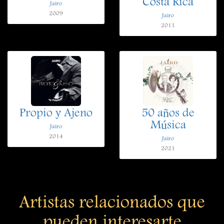
Costa Rica
Jairo
2009
Jairo
2011
Propio y Ajeno
50 años de
Música
Jairo
2014
Jairo
2021
Artistas relacionados que
pueden interesarte