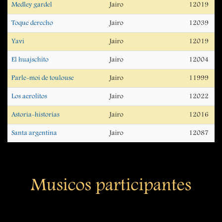
Medley gardel
Jairo
12019
Toque derecho
Jairo
12039
Yavi
Jairo
12019
El huajschito
Jairo
12004
Parle-moi de toulouse
Jairo
11999
Los aerolitos
Jairo
12022
Astoria-historias
Jairo
12016
Santa argentina
Jairo
12087
Musicos participantes