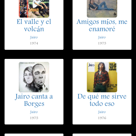
El valle y el
Amigos míos, me
volcán
enamoré
Jairo
Jairo
1974
1975
Jairo canta a
De qué me sirve
Borges
todo eso
Jairo
Jairo
1975
1976