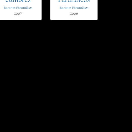
cumbres
Paranoicos
Ratones Paranóicos
Ratones Paranóicos
2007
2009