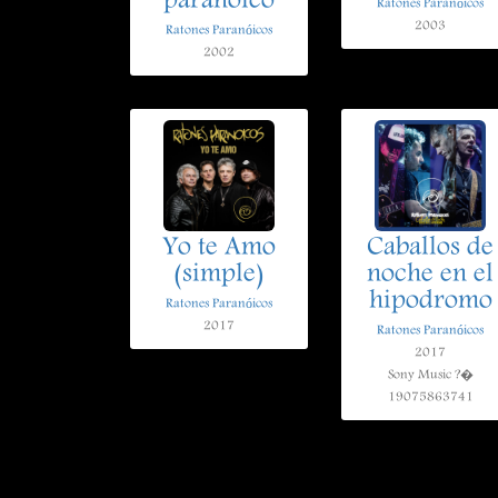
paranoico
Ratones Paranóicos
2003
Ratones Paranóicos
2002
Yo te Amo
Caballos de
(simple)
noche en el
hipodromo
Ratones Paranóicos
2017
Ratones Paranóicos
2017
Sony Music ?�
19075863741