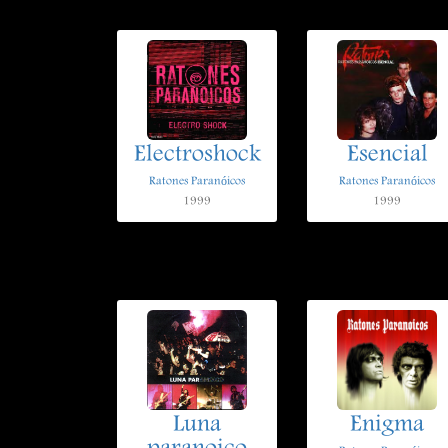
Electroshock
Esencial
Ratones Paranóicos
Ratones Paranóicos
1999
1999
Luna
Enigma