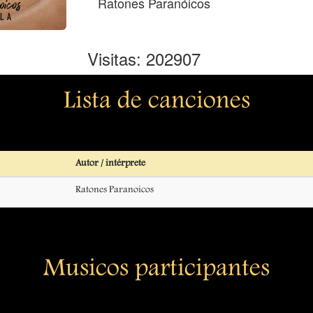
Ratones Paranóicos
Visitas: 202907
Lista de canciones
Autor / intérprete
Ratones Paranoicos
Musicos participantes