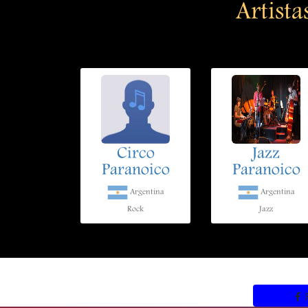
Artista
Circo
Jazz
Paranoico
Paranoico
Argentina
Argentina
Rock
Jazz