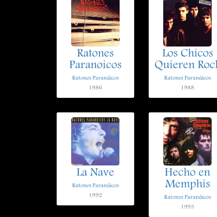
Ratones
Los Chicos
Paranoicos
Quieren Roc
Ratones Paranóicos
Ratones Paranóicos
1986
1988
La Nave
Hecho en
Memphis
Ratones Paranóicos
1992
Ratones Paranóicos
1993