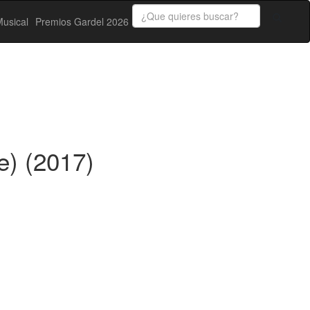
usical
Premios Gardel 2026
e) (2017)