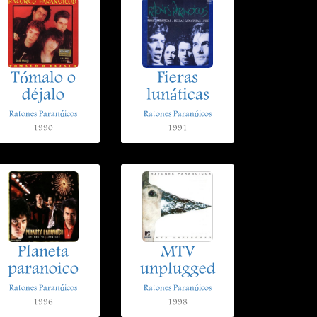
Tómalo o
Fieras
déjalo
lunáticas
Ratones Paranóicos
Ratones Paranóicos
1990
1991
Planeta
MTV
paranoico
unplugged
Ratones Paranóicos
Ratones Paranóicos
1996
1998