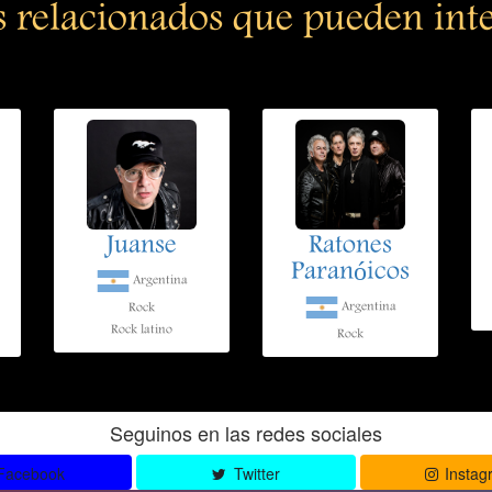
s relacionados que pueden int
Juanse
Ratones
Paranóicos
Argentina
Argentina
Rock
Rock latino
Rock
Seguinos en las redes sociales
Facebook
Twitter
Instag