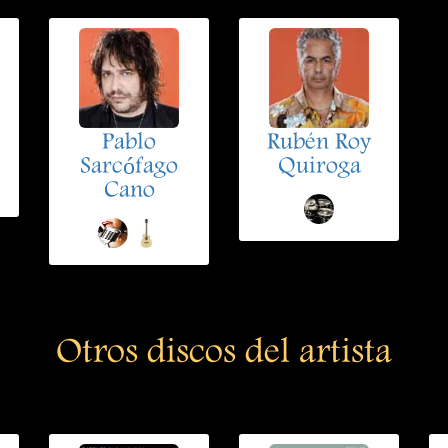
Pablo
Rubén Roy
Sarcófago
Quiroga
Cano
Otros discos del artista