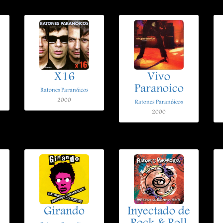
X16
Vivo
Paranoico
Ratones Paranóicos
2000
Ratones Paranóicos
2000
Girando
Inyectado de