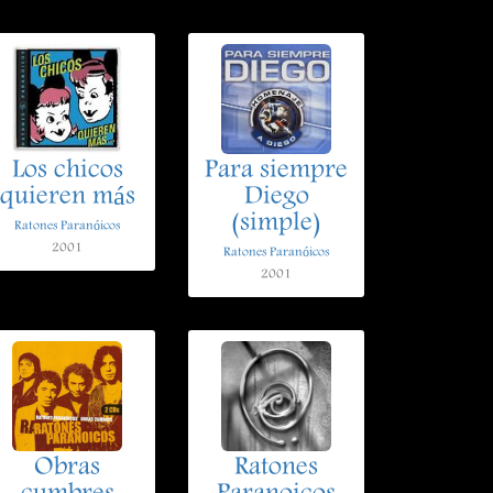
Los chicos
Para siempre
quieren más
Diego
(simple)
Ratones Paranóicos
2001
Ratones Paranóicos
2001
Obras
Ratones