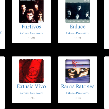
Furtivos
Enlace
k
Ratones Paranóicos
Ratones Paranóicos
1989
1989
Extasis Vivo
Raros Ratones
Ratones Paranóicos
Ratones Paranóicos
1994
1995