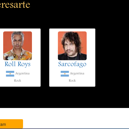
eresarte
Roll Roys
Sarcofago
Argentina
Argentina
Rock
Rock
ram