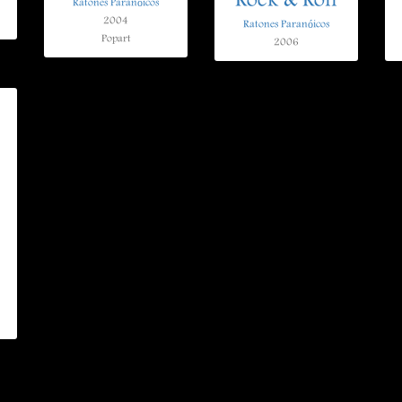
Rock & Roll
Ratones Paranóicos
2004
Ratones Paranóicos
Popart
2006