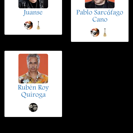
Juanse
Pablo Sarcófago
Cano
Rubén Roy
Quiroga