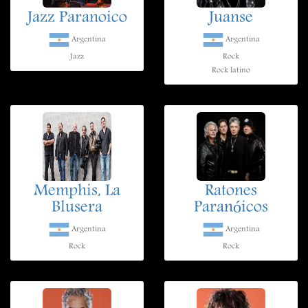
Jazz Paranoico
Juanse
Argentina
Argentina
Jazz
Rock
Rock latino
Memphis, La
Ratones
Blusera
Paranóicos
Argentina
Argentina
Rock
Rock