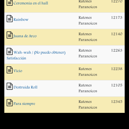
Ratones
12270
Ceremonia en el hall
Paranoicos
Ratones
12173
Rainbow
Paranoicos
Ratones
12140
Juana de Arco
Paranoicos
Ratones
12263
Wah-wah / (No puedo obtener)
Paranoicos
Satisfacción
Ratones
12238
Vicio
Paranoicos
Ratones
12105
Destruida Roll
Paranoicos
Ratones
12345
Para siempre
Paranoicos