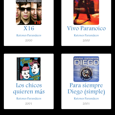
X16
Vivo Paranoico
Ratones Paranóicos
Ratones Paranóicos
2000
2000
Los chicos
Para siempre
quieren más
Diego (simple)
Ratones Paranóicos
Ratones Paranóicos
2001
2001