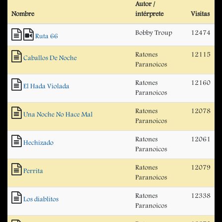
Autor /
Nombre
intérprete
Visitas
Bobby Troup
12474
Ruta 66
Ratones
12115
Caballos De Noche
Paranoicos
Ratones
12160
El Hada Violada
Paranoicos
Ratones
12078
Una Noche No Hace Mal
Paranoicos
Ratones
12061
Hechizado
Paranoicos
Ratones
12079
Perrita
Paranoicos
Ratones
12338
Los diablitos
Paranoicos