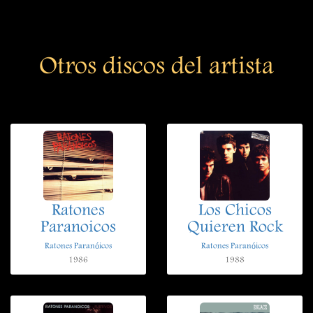
Otros discos del artista
Ratones
Los Chicos
Paranoicos
Quieren Rock
Ratones Paranóicos
Ratones Paranóicos
1986
1988