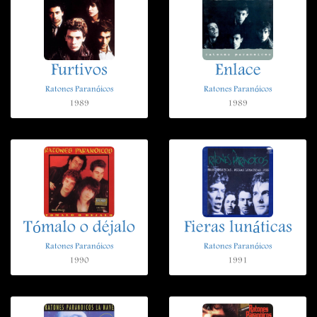
Furtivos
Enlace
Ratones Paranóicos
Ratones Paranóicos
1989
1989
Tómalo o déjalo
Fieras lunáticas
Ratones Paranóicos
Ratones Paranóicos
1990
1991