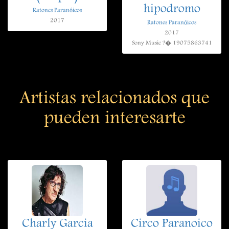
hipodromo
Ratones Paranóicos
2017
Ratones Paranóicos
2017
Sony Music ?� 19075863741
Artistas relacionados que
pueden interesarte
Charly Garcia
Circo Paranoico