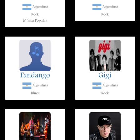
Argentina
Argentina
Rock
Rock
Música Popular
Fandango
Gigi
Argentina
Argentina
Blues
Rock