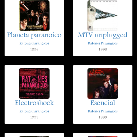
Planeta paranoico
MTV unplugged
Ratones Paranóicos
Ratones Paranóicos
1996
1998
Electroshock
Esencial
Ratones Paranóicos
Ratones Paranóicos
1999
1999