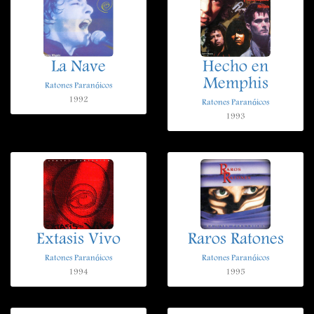
La Nave
Hecho en
Memphis
Ratones Paranóicos
1992
Ratones Paranóicos
1993
Extasis Vivo
Raros Ratones
Ratones Paranóicos
Ratones Paranóicos
1994
1995