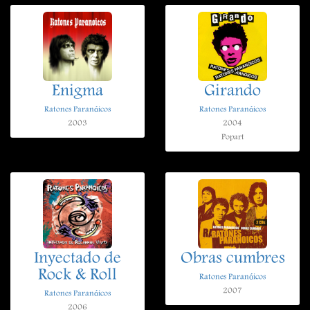
Enigma
Girando
Ratones Paranóicos
Ratones Paranóicos
2003
2004
Popart
Inyectado de
Obras cumbres
Rock & Roll
Ratones Paranóicos
2007
Ratones Paranóicos
2006