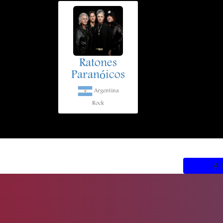
Ratones
Paranóicos
Argentina
Rock