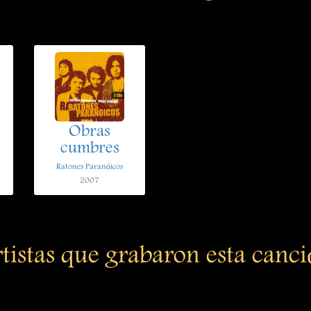
Obras
cumbres
Ratones Paranóicos
2007
tistas que grabaron esta canc