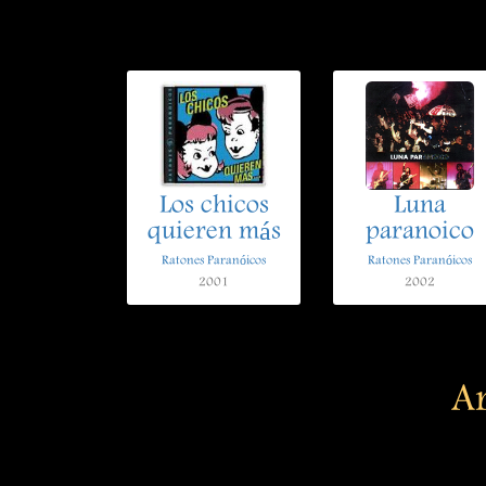
Los chicos
Luna
quieren más
paranoico
Ratones Paranóicos
Ratones Paranóicos
2001
2002
Ar