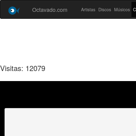
Octavado.com
Artistas
Discos
Músicos
C
Visitas: 12079