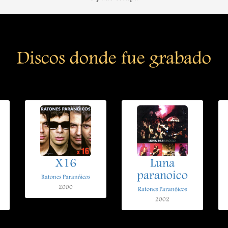
Discos donde fue grabado
X16
Luna
paranoico
Ratones Paranóicos
2000
Ratones Paranóicos
2002