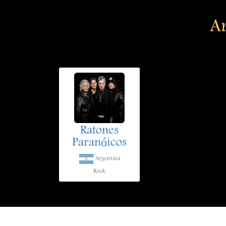
Ar
Ratones
Paranóicos
Argentina
Rock