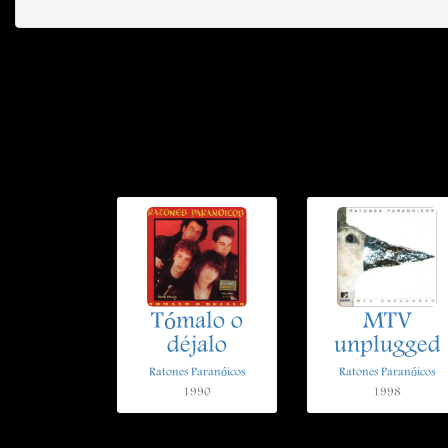
Tómalo o
MTV
déjalo
unplugged
Ratones Paranóicos
Ratones Paranóicos
1990
1998