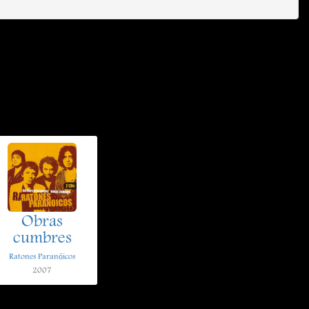
Obras
cumbres
Ratones Paranóicos
2007