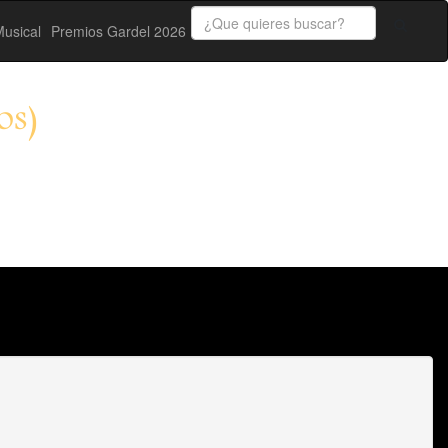
usical
Premios Gardel 2026
os)