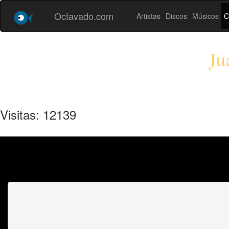
Octavado.com
Artistas
Discos
Músicos
C
Ju
Visitas: 12139