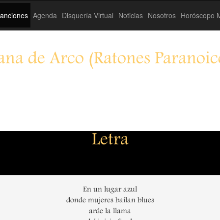
anciones
Agenda
Disquería Virtual
Noticias
Nosotros
Horóscopo M
ana de Arco (Ratones Paranoic
Letra
En un lugar azul
donde mujeres bailan blues
arde la llama