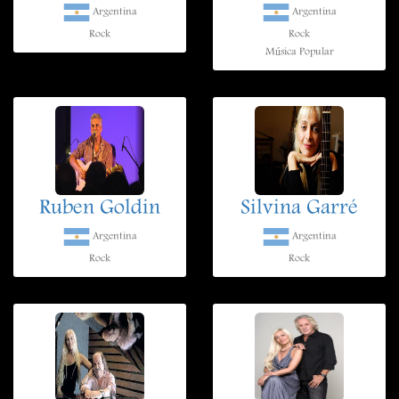
Argentina
Argentina
Rock
Rock
Música Popular
Ruben Goldin
Silvina Garré
Argentina
Argentina
Rock
Rock