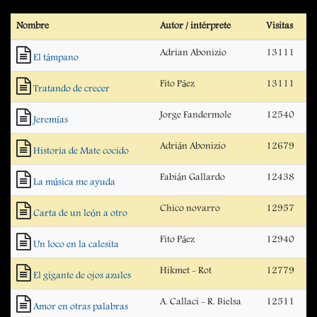
Nombre
Autor / intérprete
Visitas
Adrian Abonizio
13111
El támpano
Fito Páez
13111
Tratando de crecer
Jorge Fandermole
12540
Jeremías
Adrián Abonizio
12679
Historia de Mate cocido
Fabián Gallardo
12438
La música me ayuda
Chico novarro
12957
Carta de un león a otro
Fito Páez
12940
Un loco en la calesita
Hikmet - Rot
12779
El gigante de ojos azules
A. Callaci - R. Bielsa
12511
Amor en otras palabras