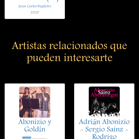
Juan Carlos Baglietto
2020
Artistas relacionados que
pueden interesarte
Abonizio y
Adrián Abonizio
Goldín
- Sergio Sainz -
Rodrigo