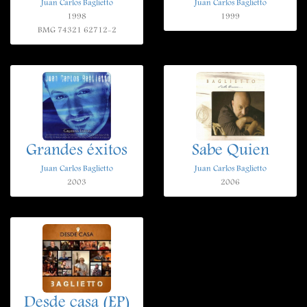
Juan Carlos Baglietto
Juan Carlos Baglietto
1998
1999
BMG 74321 62712-2
Grandes éxitos
Sabe Quien
Juan Carlos Baglietto
Juan Carlos Baglietto
2003
2006
Desde casa (EP)