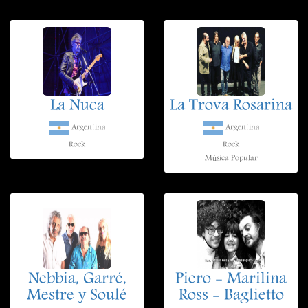
La Nuca
La Trova Rosarina
Argentina
Argentina
Rock
Rock
Música Popular
Nebbia, Garré,
Piero - Marilina
Mestre y Soulé
Ross - Baglietto