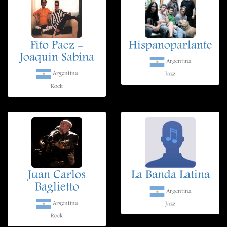
Fito Paez -
Hispanoparlante
Joaquin Sabina
Argentina
Argentina
Jazz
Rock
Juan Carlos
La Banda Latina
Baglietto
Argentina
Argentina
Jazz
Rock