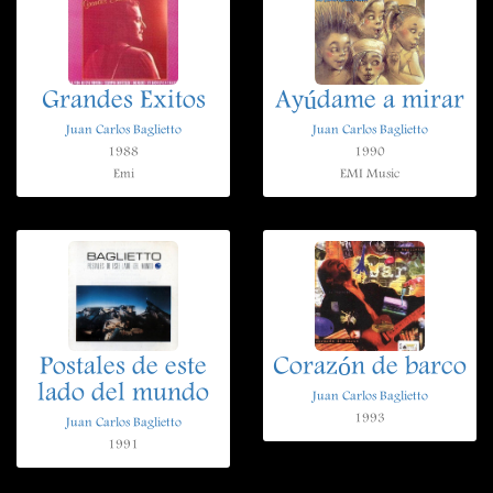
Grandes Exitos
Ayúdame a mirar
Juan Carlos Baglietto
Juan Carlos Baglietto
1988
1990
Emi
EMI Music
Postales de este
Corazón de barco
lado del mundo
Juan Carlos Baglietto
1993
Juan Carlos Baglietto
1991