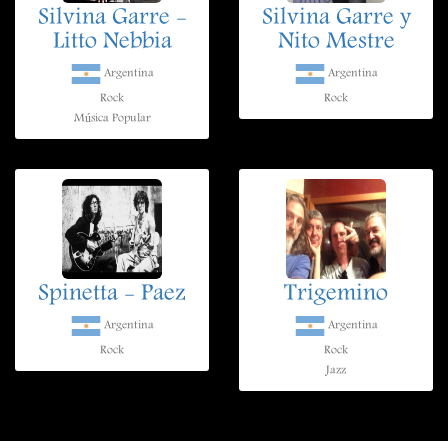
Silvina Garre -
Silvina Garre y
Litto Nebbia
Nito Mestre
Argentina
Argentina
Rock
Rock
Música Popular
Spinetta - Paez
Trigemino
Argentina
Argentina
Rock
Rock
Jazz