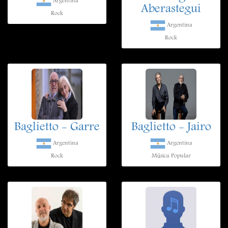
Argentina
Aberastegui
Rock
Argentina
Rock
Baglietto - Garre
Baglietto - Jairo
Argentina
Argentina
Rock
Música Popular