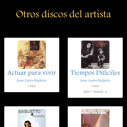
Otros discos del artista
Actuar para vivir
Tiempos Difíciles
Juan Carlos Baglietto
Juan Carlos Baglietto
1982
1982
EMI 7 96608-2