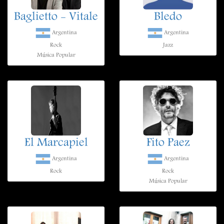
Baglietto - Vitale
Bledo
Argentina
Argentina
Rock
Jazz
Música Popular
El Marcapiel
Fito Paez
Argentina
Argentina
Rock
Rock
Música Popular