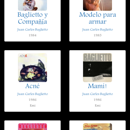
Baglietto y
Modelo para
Compañía
armar
Juan Carlos Baglietto
Juan Carlos Baglietto
1984
1985
Acné
Mami!
Juan Carlos Baglietto
Juan Carlos Baglietto
1986
1986
Emi
Emi