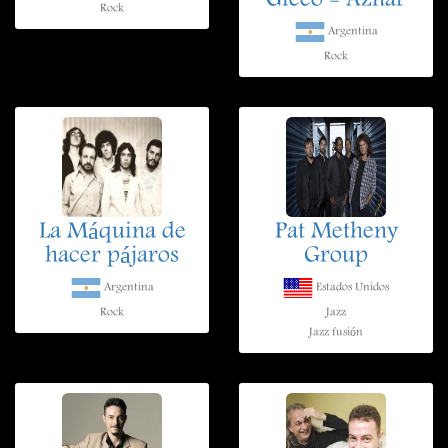
Gieco - Aznar
Rock
Argentina
Rock
La Máquina de
Pat Metheny
hacer pájaros
Group
Argentina
Estados Unidos
Rock
Jazz
Jazz fusión