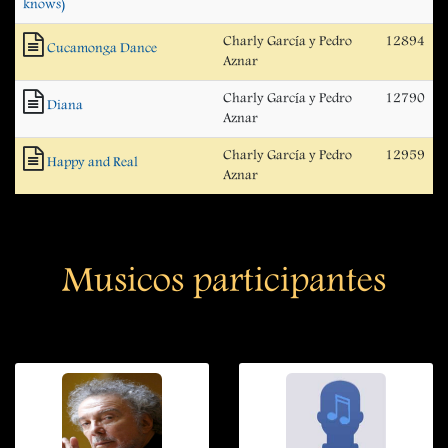
knows)
Charly García y Pedro
12894
Cucamonga Dance
Aznar
Charly García y Pedro
12790
Diana
Aznar
Charly García y Pedro
12959
Happy and Real
Aznar
Musicos participantes