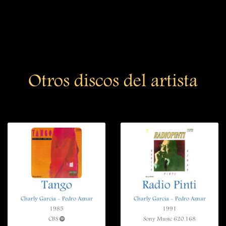
Otros discos del artista
Tango
Radio Pinti
Charly Garcia - Pedro Aznar
Charly Garcia - Pedro Aznar
1985
1991
CBS
Sony Music 620.168