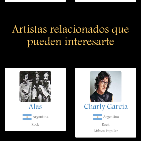
Artistas relacionados que
pueden interesarte
Alas
Charly Garcia
Argentina
Argentina
Rock
Rock
Música Popular