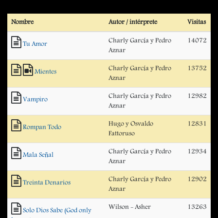
Nombre
Autor / intérprete
Visitas
Charly García y Pedro
14072
Tu Amor
Aznar
Charly García y Pedro
13752
Mientes
Aznar
Charly García y Pedro
12982
Vampiro
Aznar
Hugo y Osvaldo
12831
Rompan Todo
Fattoruso
Charly García y Pedro
12934
Mala Señal
Aznar
Charly García y Pedro
12902
Treinta Denarios
Aznar
Wilson - Asher
13263
Solo Dios Sabe (God only