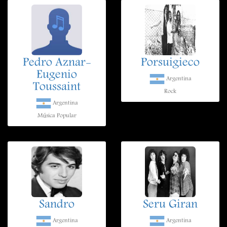
Pedro Aznar-
Porsuigieco
Eugenio
Argentina
Toussaint
Rock
Argentina
Música Popular
Sandro
Seru Giran
Argentina
Argentina