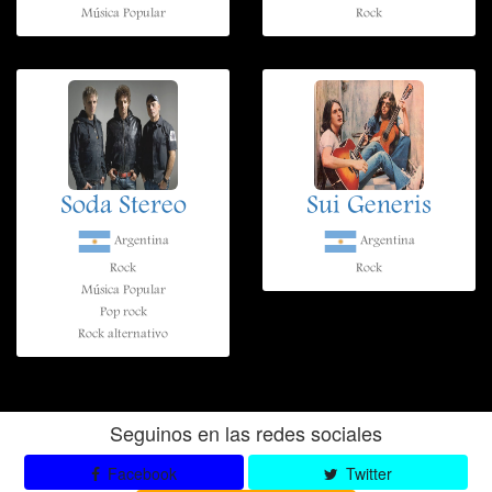
Música Popular
Rock
Soda Stereo
Sui Generis
Argentina
Argentina
Rock
Rock
Música Popular
Pop rock
Rock alternativo
Seguinos en las redes sociales
Facebook
Twitter