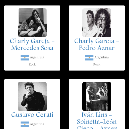
Charly García -
Charly Garcia -
Mercedes Sosa
Pedro Aznar
Argentina
Argentina
Rock
Rock
Gustavo Cerati
Iván Lins -
Spinetta-León
Argentina