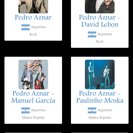
Pedro Aznar
Pedro Aznar -
David Lebon
Argentina
Argentina
Rock
Rock
Pedro Aznar -
Pedro Aznar -
Manuel García
Paulinho Moska
Argentina
Argentina
Música Popular
Música Popular